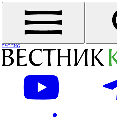
РУС
ENG