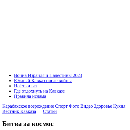
Война Израиля и Палестины 2023
Южный Кавказ после войны
Нефть и газ
Где отдохнуть на Кавказе
Правила ислама
Карабахское возрождение
Спорт
Фото
Видео
Здоровье
Кухня
Вестник Кавказа
—
Статьи
Битва за космос