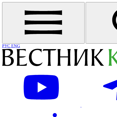
РУС
ENG