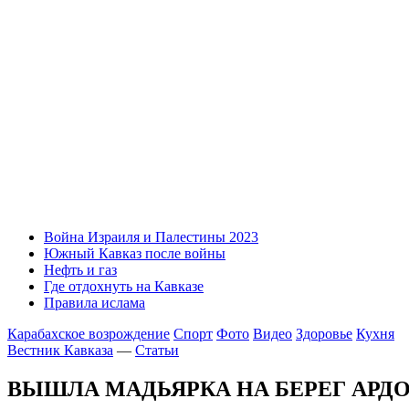
Война Израиля и Палестины 2023
Южный Кавказ после войны
Нефть и газ
Где отдохнуть на Кавказе
Правила ислама
Карабахское возрождение
Спорт
Фото
Видео
Здоровье
Кухня
Вестник Кавказа
—
Статьи
ВЫШЛА МАДЬЯРКА НА БЕРЕГ АРД