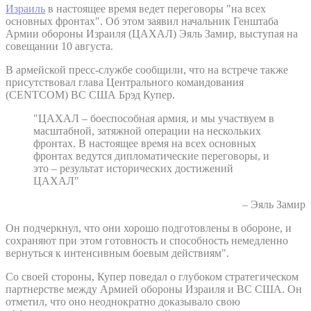
Израиль
в настоящее время ведет переговоры "на всех
основных фронтах". Об этом заявил начальник Генштаба
Армии обороны Израиля (ЦАХАЛ) Эяль Замир, выступая на
совещании 10 августа.
В армейской пресс-службе сообщили, что на встрече также
присутствовал глава Центрального командования
(CENTCOM) ВС США Брэд Купер.
"ЦАХАЛ – боеспособная армия, и мы участвуем в
масштабной, затяжной операции на нескольких
фронтах. В настоящее время на всех основных
фронтах ведутся дипломатические переговоры, и
это – результат исторических достижений
ЦАХАЛ"
– Эяль Замир
Он подчеркнул, что они хорошо подготовлены в обороне, и
сохраняют при этом готовность и способность немедленно
вернуться к интенсивным боевым действиям".
Со своей стороны, Купер поведал о глубоком стратегическом
партнерстве между Армией обороны Израиля и ВС США. Он
отметил, что оно неоднократно доказывало свою