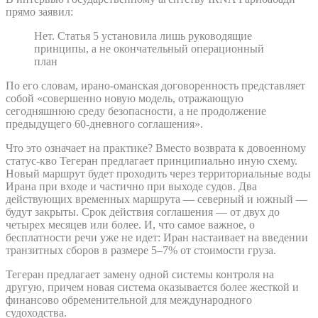
прямо заявил:
Нет. Статья 5 установила лишь руководящие
принципы, а не окончательный операционный
план
По его словам, ирано-оманская договоренность представляет
собой «совершенно новую модель, отражающую
сегодняшнюю среду безопасности, а не продолжение
предыдущего 60-дневного соглашения».
Что это означает на практике? Вместо возврата к довоенному
статус-кво Тегеран предлагает принципиально иную схему.
Новый маршрут будет проходить через территориальные воды
Ирана при входе и частично при выходе судов. Два
действующих временных маршрута — северный и южный —
будут закрыты. Срок действия соглашения — от двух до
четырех месяцев или более. И, что самое важное, о
бесплатности речи уже не идет: Иран настаивает на введении
транзитных сборов в размере 5–7% от стоимости груза.
Тегеран предлагает замену одной системы контроля на
другую, причем новая система оказывается более жесткой и
финансово обременительной для международного
судоходства.