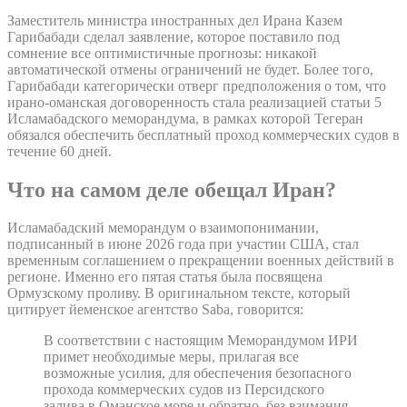
Заместитель министра иностранных дел Ирана Казем
Гарибабади сделал заявление, которое поставило под
сомнение все оптимистичные прогнозы: никакой
автоматической отмены ограничений не будет. Более того,
Гарибабади категорически отверг предположения о том, что
ирано-оманская договоренность стала реализацией статьи 5
Исламабадского меморандума, в рамках которой Тегеран
обязался обеспечить бесплатный проход коммерческих судов в
течение 60 дней.
Что на самом деле обещал Иран?
Исламабадский меморандум о взаимопонимании,
подписанный в июне 2026 года при участии США, стал
временным соглашением о прекращении военных действий в
регионе. Именно его пятая статья была посвящена
Ормузскому проливу. В оригинальном тексте, который
цитирует йеменское агентство Saba, говорится:
В соответствии с настоящим Меморандумом ИРИ
примет необходимые меры, прилагая все
возможные усилия, для обеспечения безопасного
прохода коммерческих судов из Персидского
залива в Оманское море и обратно, без взимания