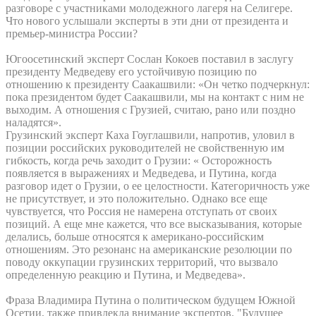
разговоре с участниками молодежного лагеря на Селигере.
Что нового услышали эксперты в эти дни от президента и
премьер-министра России?
Югоосетинский эксперт Сослан Кокоев поставил в заслугу
президенту Медведеву его устойчивую позицию по
отношению к президенту Саакашвили: «Он четко подчеркнул:
пока президентом будет Саакашвили, мы на контакт с ним не
выходим. А отношения с Грузией, считаю, рано или поздно
наладятся».
Грузинский эксперт Каха Гоуглашвили, напротив, уловил в
позиции российских руководителей не свойственную им
гибкость, когда речь заходит о Грузии: « Осторожность
появляется в выражениях и Медведева, и Путина, когда
разговор идет о Грузии, о ее целостности. Категоричность уже
не присутствует, и это положительно. Однако все еще
чувствуется, что Россия не намерена отступать от своих
позиций. А еще мне кажется, что все высказывания, которые
делались, больше относятся к американо-российским
отношениям. Это резонанс на американские резолюции по
поводу оккупации грузинских территорий, что вызвало
определенную реакцию и Путина, и Медведева».
Фраза Владимира Путина о политическом будущем Южной
Осетии, также привлекла внимание экспертов. "Будущее