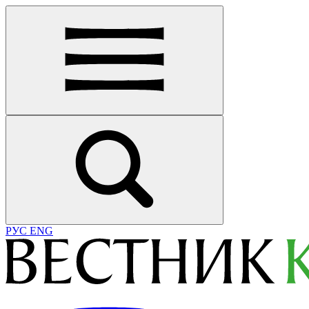
РУС
ENG