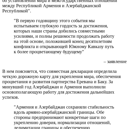
об установлении мира и межгосударственных отношений
между Республикой Армения и Азербайджанской
Республикой".
"В первую годовщину этого события мы
испытываем глубокую гордость за достижения,
которых наши страны добились совместными
усилиями, и полны решимости продолжать работу
на этой основе, положившей конец десятилетиям
конфликта и открывающей Южному Кавказу путь
к более процветающему будущему"
– заявление
В нем поясняется, что совместная декларация определила
четкую дорожную карту для укрепления мира, обеспечения
процветания и развития партнерства Еревана и Баку. За
минувший год Азербайджан и Армения выполнили
основополагающую работу для достижения дальнейших
успехов.
"Армения и Азербайджан сохраняли стабильность
вдоль армяно-азербайджанской границы. Обе
стороны предпринимают конкретные шаги по
укреплению доверия, нормализации отношений,
делимитации границы и обеспечению