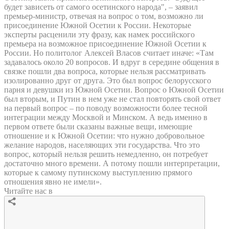
будет зависеть от самого осетинского народа", – заявил
премьер-министр, отвечая на вопрос о том, возможно ли
присоединение Южной Осетии к России. Некоторые
эксперты расценили эту фразу, как намек российского
премьера на возможное присоединение Южной Осетии к
России. Но политолог Алексей Власов считает иначе: «Там
задавалось около 20 вопросов. И вдруг в середине общения в
связке пошли два вопроса, которые нельзя рассматривать
изолированно друг от друга. Это был вопрос белорусского
парня и девушки из Южной Осетии. Вопрос о Южной Осетии
был вторым, и Путин в нем уже не стал повторять свой ответ
на первый вопрос – по поводу возможности более тесной
интеграции между Москвой и Минском. А ведь именно в
первом ответе были сказаны важные вещи, имеющие
отношение и к Южной Осетии: что нужно добровольное
желание народов, населяющих эти государства. Что это
вопрос, который нельзя решить немедленно, он потребует
достаточно много времени. А потому пошли интерпретации,
которые к самому путинскому выступлению прямого
отношения явно не имели».
Читайте нас в