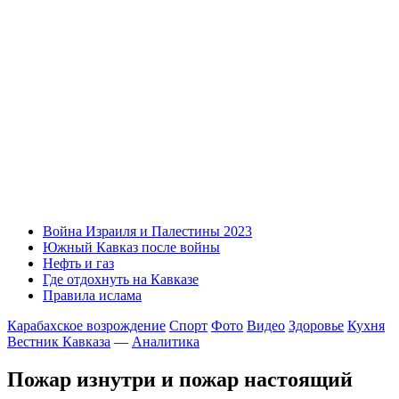
Война Израиля и Палестины 2023
Южный Кавказ после войны
Нефть и газ
Где отдохнуть на Кавказе
Правила ислама
Карабахское возрождение
Спорт
Фото
Видео
Здоровье
Кухня
Вестник Кавказа
—
Аналитика
Пожар изнутри и пожар настоящий