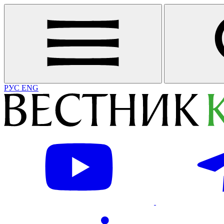
РУС
ENG