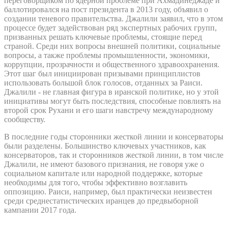
переговорщиком по ядерной проблеме при Ахмадинеджаде и
баллотировался на пост президента в 2013 году, объявил о
создании теневого правительства. Джалили заявил, что в этом
процессе будет задействован ряд экспертных рабочих групп,
призванных решать ключевые проблемы, стоящие перед
страной. Среди них вопросы внешней политики, социальные
вопросы, а также проблемы промышленности, экономики,
коррупции, прозрачности и общественного здравоохранения.
Этот шаг был инициирован призывами принциплистов
использовать большой блок голосов, отданных за Раиси.
Джалили - не главная фигура в иранской политике, но у этой
инициативы могут быть последствия, способные повлиять на
второй срок Рухани и его шаги навстречу международному
сообществу.
В последние годы сторонники жесткой линии и консерваторы
были разделены. Большинство ключевых участников, как
консерваторов, так и сторонников жесткой линии, в том числе
Джалили, не имеют базового признания, не говоря уже о
социальном капитале или народной поддержке, которые
необходимы для того, чтобы эффективно возглавить
оппозицию. Раиси, например, был практически неизвестен
среди среднестатистических иранцев до предвыборной
кампании 2017 года.