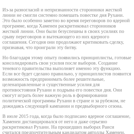
Из-за разногласий и непризнанности сторонники жесткой
линии не смогли системно помешать повестке дня Рухани.
Это было особенно заметно во время переговоров по ядерной
программе, когда Хаменеи раскритиковал сторонников
жесткой линии. Они были безуспешны в своих усилиях по
срыву переговоров и вытекающего из них ядерного
соглашения. Сегодня они продолжают критиковать сделку,
признавая, что проиграли эту битву.
Но благодаря этому опыту появились принциплисты, готовые
консолидировать свои усилия после выборов. Создание
теневого правительства выполняет именно эту функцию.
Если все будет сделано правильно, у принциплистов появится
возможность предпринимать более решительные,
целенаправленные и существенные усилия для
противостояния Рухани и подрыва его повестки дня. Они
смогут играть более важную роль в формировании
политической программы Рухани в стране и за рубежом, не
дожидаясь следующей кампании и предвыборного сезона.
В июле 2015 года, когда было подписано ядерное соглашение,
Хаменеи дистанцировался от него и даже серьезно
раскритиковал Рухани. На прошедших выборах Раиси
считался предпочтительным кандидатом аятоллы Хаменеи.