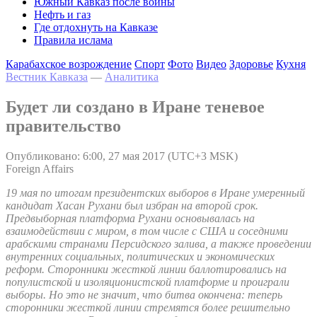
Южный Кавказ после войны
Нефть и газ
Где отдохнуть на Кавказе
Правила ислама
Карабахское возрождение
Спорт
Фото
Видео
Здоровье
Кухня
Вестник Кавказа
—
Аналитика
Будет ли создано в Иране теневое
правительство
Опубликовано: 6:00, 27 мая 2017 (UTC+3 MSK)
Foreign Affairs
19 мая по итогам президентских выборов в Иране умеренный
кандидат Хасан Рухани был избран на второй срок.
Предвыборная платформа Рухани основывалась на
взаимодействии с миром, в том числе с США и соседними
арабскими странами Персидского залива, а также проведении
внутренних социальных, политических и экономических
реформ. Сторонники жесткой линии баллотировались на
популистской и изоляционистской платформе и проиграли
выборы. Но это не значит, что битва окончена: теперь
сторонники жесткой линии стремятся более решительно