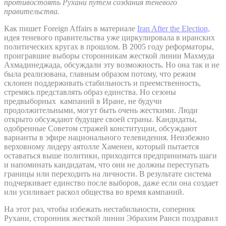
противостоять Рухани путем создания теневого
правительства.
Как пишет Foreign Affairs в материале
Iran After the Election,
идея теневого правительства уже циркулировала в иранских
политических кругах в прошлом. В 2005 году реформаторы,
проигравшие выборы сторонникам жесткой линии Махмуда
Ахмадинеджада, обсуждали эту возможность. Но она так и не
была реализована, главным образом потому, что режим
склонен поддерживать стабильность и преемственность,
стремясь представлять образ единства. Но сезоны
предвыборных кампаний в Иране, не будучи
продолжительными, могут быть очень жесткими. Люди
открыто обсуждают будущее своей страны. Кандидаты,
одобренные Советом стражей конституции, обсуждают
варианты в эфире национального телевидения. Неизбежно
верховному лидеру аятолле Хаменеи, который пытается
оставаться выше политики, приходится предпринимать шаги
и напоминать кандидатам, что они не должны переступать
границы или переходить на личности. В результате система
подчеркивает единство после выборов, даже если она создает
или усиливает раскол общества во время кампаний.
На этот раз, чтобы избежать нестабильности, соперник
Рухани, сторонник жесткой линии Эбрахим Раиси поздравил