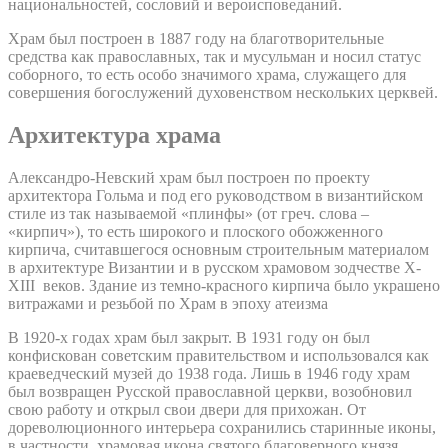
национальностей, сословий и вероисповеданий.
Храм был построен в 1887 году на благотворительные
средства как православных, так и мусульман и носил статус
соборного, то есть особо значимого храма, служащего для
совершения богослужений духовенством нескольких церквей.
Архитектура храма
Александро-Невский храм был построен по проекту
архитектора Гольма и под его руководством в византийском
стиле из так называемой «плинфы» (от греч. слова –
«кирпич»), то есть широкого и плоского обожженного
кирпича, считавшегося основным строительным материалом
в архитектуре Византии и в русском храмовом зодчестве X-
XIII веков. Здание из темно-красного кирпича было украшено
витражами и резьбой по Храм в эпоху атеизма
В 1920-х годах храм был закрыт. В 1931 году он был
конфискован советским правительством и использовался как
краеведческий музей до 1938 года. Лишь в 1946 году храм
был возвращен Русской православной церкви, возобновил
свою работу и открыл свои двери для прихожан. От
дореволюционного интерьера сохранились старинные иконы,
в частности, храмовая икона святого благоверного князя