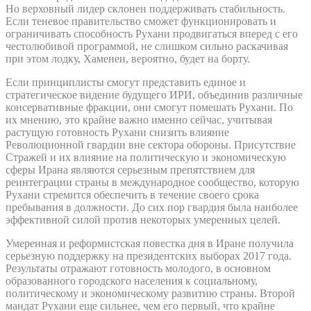
Но верховный лидер склонен поддерживать стабильность.
Если теневое правительство сможет функционировать и
ограничивать способность Рухани продвигаться вперед с его
честолюбивой программой, не слишком сильно раскачивая
при этом лодку, Хаменеи, вероятно, будет на борту.
Если принциплисты смогут представить единое и
стратегическое видение будущего ИРИ, объединив различные
консервативные фракции, они смогут помешать Рухани. По
их мнению, это крайне важно именно сейчас, учитывая
растущую готовность Рухани снизить влияние
Революционной гвардии вне сектора обороны. Присутствие
Стражей и их влияние на политическую и экономическую
сферы Ирана являются серьезным препятствием для
реинтеграции страны в международное сообщество, которую
Рухани стремится обеспечить в течение своего срока
пребывания в должности. До сих пор гвардия была наиболее
эффективной силой против некоторых умеренных целей.
Умеренная и реформистская повестка дня в Иране получила
серьезную поддержку на президентских выборах 2017 года.
Результаты отражают готовность молодого, в основном
образованного городского населения к социальному,
политическому и экономическому развитию страны. Второй
мандат Рухани еще сильнее, чем его первый, что крайне