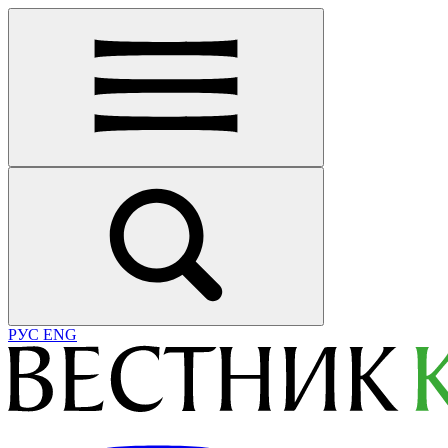
РУС
ENG