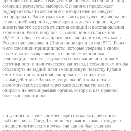
президента и пожелал ему успехов, но сначала поставил под
сомнение результаты выборов. Сегодня он продолжает
подчеркивать, что желания его избирателей не следует
игнорировать. Раиси удалось выявить растущее недовольство
реализацией ядерной сделки: иранцы до сих пор не видят
значительного эффекта от снятия санкций и восстановления
экономики. Раиси получил 15,5 миллионов голосов или
38,5% от общего числа проголосовавших, в то время как за
Рухани проголосовали 23 миллиона иранцев или 57%. Раиси
и его союзники-принциплисты, которые уверены в своих
силах и хотят возвращения к основным ценностям
революции, считают результаты голосования источником
легитимности и политического капитала, необходимым чтобы
отодвинуть на задний план амбициозную повестку Рухани.
Они хотят попытаться заблокировать его политику
взаимодействия с Западом, социальной открытости и
экономических реформ через законодательную власть,
опираясь на неизбираемые органы, которые, как правило,
более консервативны.
Ситуация стала еще сложнее через несколько дней после
выборов, когда Саид Джалили, чье имя знакомо в западных
внешнеполитических кругах, так как он был главным