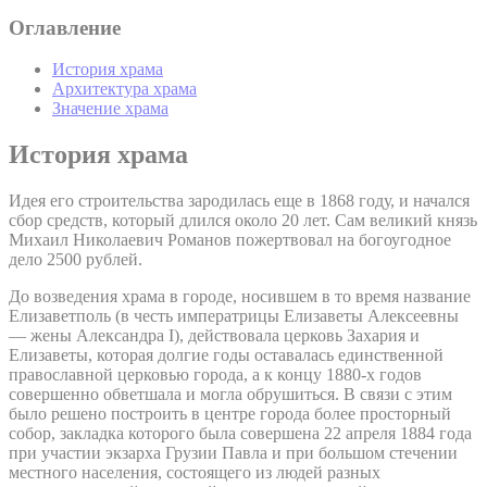
Оглавление
История храма
Архитектура храма
Значение храма
История храма
Идея его строительства зародилась еще в 1868 году, и начался
сбор средств, который длился около 20 лет. Сам великий князь
Михаил Николаевич Романов пожертвовал на богоугодное
дело 2500 рублей.
До возведения храма в городе, носившем в то время название
Елизаветполь (в честь императрицы Елизаветы Алексеевны
— жены Александра I), действовала церковь Захария и
Елизаветы, которая долгие годы оставалась единственной
православной церковью города, а к концу 1880-х годов
совершенно обветшала и могла обрушиться. В связи с этим
было решено построить в центре города более просторный
собор, закладка которого была совершена 22 апреля 1884 года
при участии экзарха Грузии Павла и при большом стечении
местного населения, состоящего из людей разных