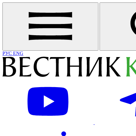
РУС
ENG