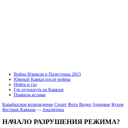
Война Израиля и Палестины 2023
Южный Кавказ после войны
Нефть и газ
Где отдохнуть на Кавказе
Правила ислама
Карабахское возрождение
Спорт
Фото
Видео
Здоровье
Кухня
Вестник Кавказа
—
Аналитика
НАЧАЛО РАЗРУШЕНИЯ РЕЖИМА?