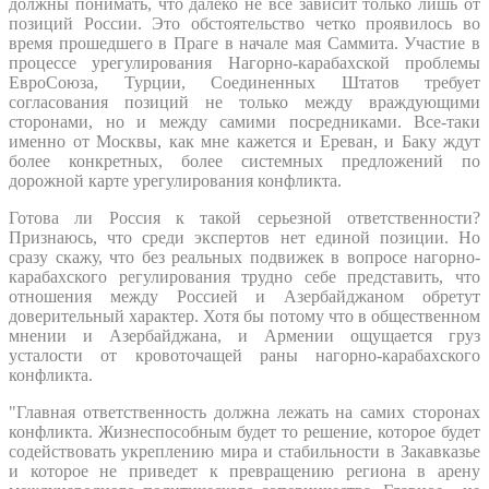
должны понимать, что далеко не все зависит только лишь от
позиций России. Это обстоятельство четко проявилось во
время прошедшего в Праге в начале мая Саммита. Участие в
процессе урегулирования Нагорно-карабахской проблемы
ЕвроСоюза, Турции, Соединенных Штатов требует
согласования позиций не только между враждующими
сторонами, но и между самими посредниками. Все-таки
именно от Москвы, как мне кажется и Ереван, и Баку ждут
более конкретных, более системных предложений по
дорожной карте урегулирования конфликта.
Готова ли Россия к такой серьезной ответственности?
Признаюсь, что среди экспертов нет единой позиции. Но
сразу скажу, что без реальных подвижек в вопросе нагорно-
карабахского регулирования трудно себе представить, что
отношения между Россией и Азербайджаном обретут
доверительный характер. Хотя бы потому что в общественном
мнении и Азербайджана, и Армении ощущается груз
усталости от кровоточащей раны нагорно-карабахского
конфликта.
"Главная ответственность должна лежать на самих сторонах
конфликта. Жизнеспособным будет то решение, которое будет
содействовать укреплению мира и стабильности в Закавказье
и которое не приведет к превращению региона в арену