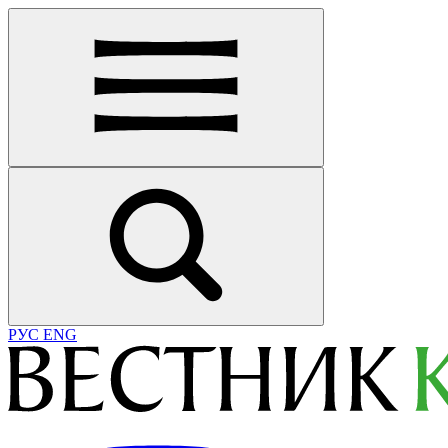
РУС
ENG