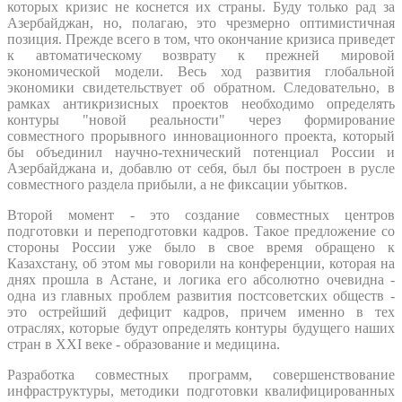
которых кризис не коснется их страны. Буду только рад за
Азербайджан, но, полагаю, это чрезмерно оптимистичная
позиция. Прежде всего в том, что окончание кризиса приведет
к автоматическому возврату к прежней мировой
экономической модели. Весь ход развития глобальной
экономики свидетельствует об обратном. Следовательно, в
рамках антикризисных проектов необходимо определять
контуры "новой реальности" через формирование
совместного прорывного инновационного проекта, который
бы объединил научно-технический потенциал России и
Азербайджана и, добавлю от себя, был бы построен в русле
совместного раздела прибыли, а не фиксации убытков.
Второй момент - это создание совместных центров
подготовки и переподготовки кадров. Такое предложение со
стороны России уже было в свое время обращено к
Казахстану, об этом мы говорили на конференции, которая на
днях прошла в Астане, и логика его абсолютно очевидна -
одна из главных проблем развития постсоветских обществ -
это острейший дефицит кадров, причем именно в тех
отраслях, которые будут определять контуры будущего наших
стран в XXI веке - образование и медицина.
Разработка совместных программ, совершенствование
инфраструктуры, методики подготовки квалифицированных