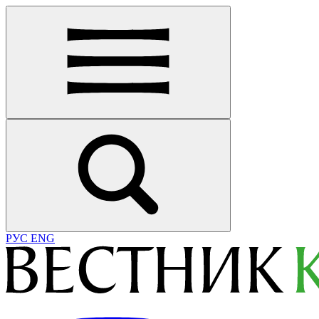
РУС
ENG