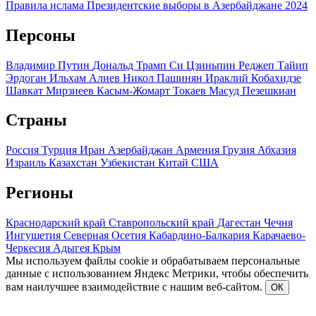
Правила ислама
Президентские выборы в Азербайджане 2024
Персоны
Владимир Путин
Дональд Трамп
Си Цзиньпин
Реджеп Тайип
Эрдоган
Ильхам Алиев
Никол Пашинян
Ираклий Кобахидзе
Шавкат Мирзиеев
Касым-Жомарт Токаев
Масуд Пезешкиан
Страны
Россия
Турция
Иран
Азербайджан
Армения
Грузия
Абхазия
Израиль
Казахстан
Узбекистан
Китай
США
Регионы
Краснодарский край
Ставропольский край
Дагестан
Чечня
Ингушетия
Северная Осетия
Кабардино-Балкария
Карачаево-
Черкесия
Адыгея
Крым
Мы используем файлы cookie и обрабатываем персональные
данные с использованием Яндекс Метрики, чтобы обеспечить
вам наилучшее взаимодействие с нашим веб-сайтом.
ОК