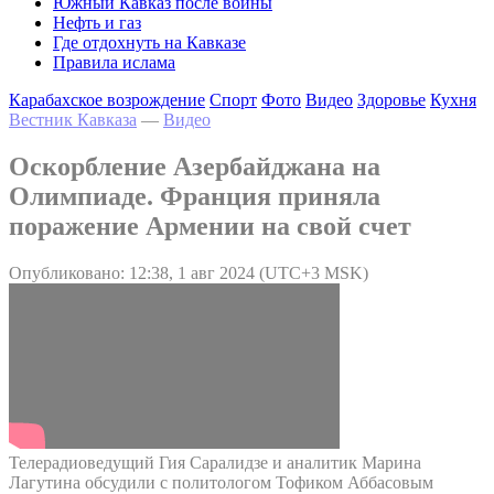
Южный Кавказ после войны
Нефть и газ
Где отдохнуть на Кавказе
Правила ислама
Карабахское возрождение
Спорт
Фото
Видео
Здоровье
Кухня
Вестник Кавказа
—
Видео
Оскорбление Азербайджана на
Олимпиаде. Франция приняла
поражение Армении на свой счет
Опубликовано: 12:38, 1 авг 2024 (UTC+3 MSK)
Телерадиоведущий Гия Саралидзе и аналитик Марина
Лагутина обсудили с политологом Тофиком Аббасовым