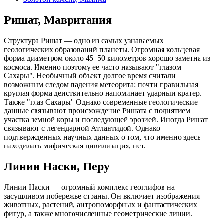
Ришат, Мавритания
Структура Ришат — одно из самых узнаваемых
геологических образований планеты. Огромная кольцевая
форма диаметром около 45–50 километров хорошо заметна из
космоса. Именно поэтому ее часто называют "глазом
Сахары". Необычный объект долгое время считали
возможным следом падения метеорита: почти правильная
круглая форма действительно напоминает ударный кратер.
Также "глаз Сахары" Однако современные геологические
данные связывают происхождение Ришата с поднятием
участка земной коры и последующей эрозией. Иногда Ришат
связывают с легендарной Атлантидой. Однако
подтвержденных научных данных о том, что именно здесь
находилась мифическая цивилизация, нет.
Линии Наски, Перу
Линии Наски — огромный комплекс геоглифов на
засушливом побережье страны. Он включает изображения
животных, растений, антропоморфных и фантастических
фигур, а также многочисленные геометрические линии.