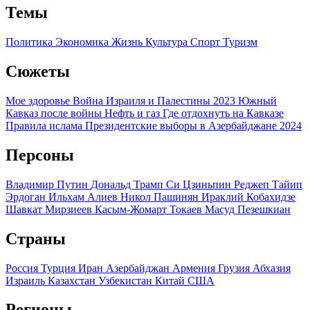
Темы
Политика
Экономика
Жизнь
Культура
Спорт
Туризм
Сюжеты
Мое здоровье
Война Израиля и Палестины 2023
Южный
Кавказ после войны
Нефть и газ
Где отдохнуть на Кавказе
Правила ислама
Президентские выборы в Азербайджане 2024
Персоны
Владимир Путин
Дональд Трамп
Си Цзиньпин
Реджеп Тайип
Эрдоган
Ильхам Алиев
Никол Пашинян
Ираклий Кобахидзе
Шавкат Мирзиеев
Касым-Жомарт Токаев
Масуд Пезешкиан
Страны
Россия
Турция
Иран
Азербайджан
Армения
Грузия
Абхазия
Израиль
Казахстан
Узбекистан
Китай
США
Регионы