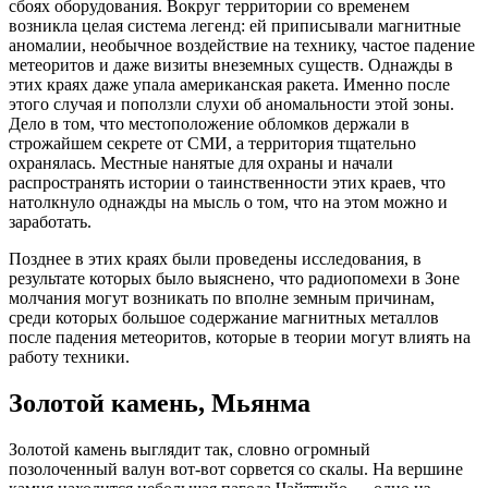
сбоях оборудования. Вокруг территории со временем
возникла целая система легенд: ей приписывали магнитные
аномалии, необычное воздействие на технику, частое падение
метеоритов и даже визиты внеземных существ. Однажды в
этих краях даже упала американская ракета. Именно после
этого случая и поползли слухи об аномальности этой зоны.
Дело в том, что местоположение обломков держали в
строжайшем секрете от СМИ, а территория тщательно
охранялась. Местные нанятые для охраны и начали
распространять истории о таинственности этих краев, что
натолкнуло однажды на мысль о том, что на этом можно и
заработать.
Позднее в этих краях были проведены исследования, в
результате которых было выяснено, что радиопомехи в Зоне
молчания могут возникать по вполне земным причинам,
среди которых большое содержание магнитных металлов
после падения метеоритов, которые в теории могут влиять на
работу техники.
Золотой камень, Мьянма
Золотой камень выглядит так, словно огромный
позолоченный валун вот-вот сорвется со скалы. На вершине