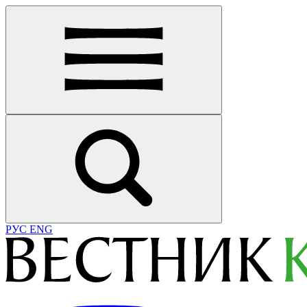
РУС
ENG