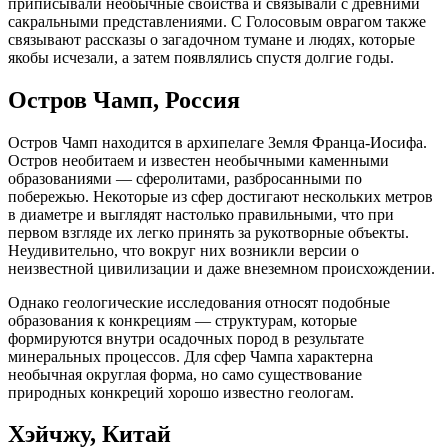
приписывали необычные свойства и связывали с древними
сакральными представлениями. С Голосовым оврагом также
связывают рассказы о загадочном тумане и людях, которые
якобы исчезали, а затем появлялись спустя долгие годы.
Остров Чамп, Россия
Остров Чамп находится в архипелаге Земля Франца-Иосифа.
Остров необитаем и известен необычными каменными
образованиями — сферолитами, разбросанными по
побережью. Некоторые из сфер достигают нескольких метров
в диаметре и выглядят настолько правильными, что при
первом взгляде их легко принять за рукотворные объекты.
Неудивительно, что вокруг них возникли версии о
неизвестной цивилизации и даже внеземном происхождении.
Однако геологические исследования относят подобные
образования к конкрециям — структурам, которые
формируются внутри осадочных пород в результате
минеральных процессов. Для сфер Чампа характерна
необычная округлая форма, но само существование
природных конкреций хорошо известно геологам.
Хэйчжу, Китай