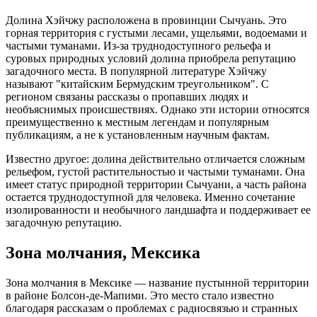
Долина Хэйчжу расположена в провинции Сычуань. Это
горная территория с густыми лесами, ущельями, водоемами и
частыми туманами. Из-за труднодоступного рельефа и
суровых природных условий долина приобрела репутацию
загадочного места. В популярной литературе Хэйчжу
называют "китайским Бермудским треугольником". С
регионом связаны рассказы о пропавших людях и
необъяснимых происшествиях. Однако эти истории относятся
преимущественно к местным легендам и популярным
публикациям, а не к установленным научным фактам.
Известно другое: долина действительно отличается сложным
рельефом, густой растительностью и частыми туманами. Она
имеет статус природной территории Сычуани, а часть района
остается труднодоступной для человека. Именно сочетание
изолированности и необычного ландшафта и поддерживает ее
загадочную репутацию.
Зона молчания, Мексика
Зона молчания в Мексике — название пустынной территории
в районе Болсон-де-Мапими. Это место стало известно
благодаря рассказам о проблемах с радиосвязью и странных