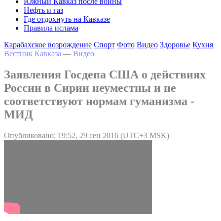
Южный Кавказ после войны
Нефть и газ
Где отдохнуть на Кавказе
Правила ислама
Карабахское возрождение
Спорт
Фото
Видео
Здоровье
Кухня
Вестник Кавказа
—
Видео
Заявления Госдепа США о действиях
России в Сирии неуместны и не
соответствуют нормам гуманизма -
МИД
Опубликовано: 19:52, 29 сен 2016 (UTC+3 MSK)