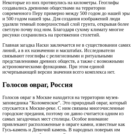
Некоторые из них протянулись на километры. Геоглифы
создавались древними обществами на территории
современного Перу примерно между 500 годом до нашей эры
и 500 годом нашей эры. Для создания изображений люди
удаляли темный поверхностный слой грунта, открывая более
светлую почву под ним. Благодаря сухому климату многие
рисунки сохранились на протяжении столетий.
Главная загадка Наски заключается не в существовании самих
линий, а в их назначении и масштабах. Исследователи
связывают геоглифы с религиозными и ритуальными
представлениями древних обществ, а также с возможными
астрономическими функциями. При этом единой
исчерпывающей версии значения всего комплекса нет.
Голосов овраг, Россия
Голосов овраг в Москве находится на территории музея-
заповедника "Коломенское". Это природный овраг, который
спускается к Москве-реке. С ним связаны многочисленные
городские предания, поэтому он давно считается одним из
самых загадочных мест столицы. Особое внимание
привлекают расположенные в овраге камни, известные как
Гусь-камень и Девичий камень. В народных поверьях им