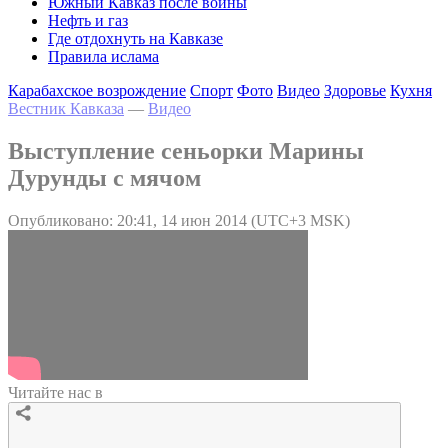
Южный Кавказ после войны
Нефть и газ
Где отдохнуть на Кавказе
Правила ислама
Карабахское возрождение
Спорт
Фото
Видео
Здоровье
Кухня
Вестник Кавказа
—
Видео
Выступление сеньорки Марины
Дурунды с мячом
Опубликовано: 20:41, 14 июн 2014 (UTC+3 MSK)
Читайте нас в