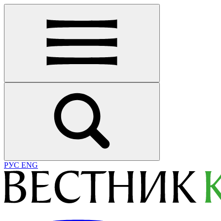
РУС
ENG