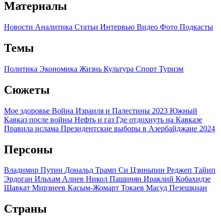
Материалы
Новости
Аналитика
Статьи
Интервью
Видео
Фото
Подкасты
Темы
Политика
Экономика
Жизнь
Культура
Спорт
Туризм
Сюжеты
Мое здоровье
Война Израиля и Палестины 2023
Южный
Кавказ после войны
Нефть и газ
Где отдохнуть на Кавказе
Правила ислама
Президентские выборы в Азербайджане 2024
Персоны
Владимир Путин
Дональд Трамп
Си Цзиньпин
Реджеп Тайип
Эрдоган
Ильхам Алиев
Никол Пашинян
Ираклий Кобахидзе
Шавкат Мирзиеев
Касым-Жомарт Токаев
Масуд Пезешкиан
Страны