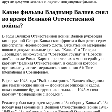
другие документальные и научно-популярные фильмы.
Какие фильмы Владимир Валиев снял
во время Великой Отечественной
войны?
В годы Великой Отечественной войны Валиев руководил
киногруппой Северо-Кавказского фронта и был режиссером
киногруппы Черноморского флота. Отснятые им материалы
вошли в документальные фильмы "Кавказ" и "Генерал
Леселидзе", киножурналы "Советская Грузия" и "Новости
дня", а позже Роман Кармен включил их в многосерийную
картину "Великая Отечественная", в создании которой
принимали участие американская компания Air Time
International и Совинфильм.
В фильме 1943 года "Рыбаки-патриоты" Валиев объединил
две тематические линии — фронтовые эпизоды и кадры,
показывающие будни тружеников тыла, а в 1945-м снял
картину "Возвращение с Победой".
Режиссер был награжден медалями "За оборону Кавказа", "За
победу над Германией в Великой Отечественной войне 1941-
1945 гг.", "За доблестный труд в Великой Отечественной