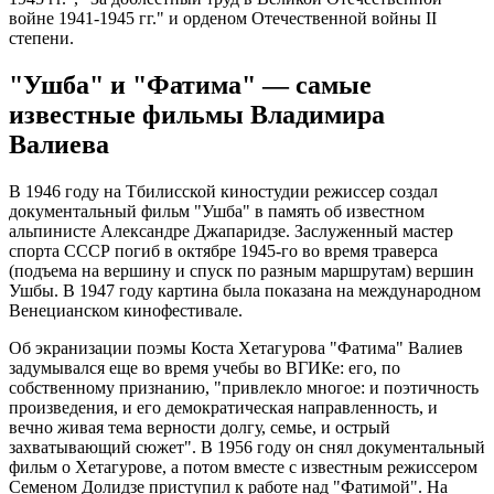
войне 1941-1945 гг." и орденом Отечественной войны II
степени.
"Ушба" и "Фатима" — самые
известные фильмы Владимира
Валиева
В 1946 году на Тбилисской киностудии режиссер создал
документальный фильм "Ушба" в память об известном
альпинисте Александре Джапаридзе. Заслуженный мастер
спорта СССР погиб в октябре 1945-го во время траверса
(подъема на вершину и спуск по разным маршрутам) вершин
Ушбы. В 1947 году картина была показана на международном
Венецианском кинофестивале.
Об экранизации поэмы Коста Хетагурова "Фатима" Валиев
задумывался еще во время учебы во ВГИКе: его, по
собственному признанию, "привлекло многое: и поэтичность
произведения, и его демократическая направленность, и
вечно живая тема верности долгу, семье, и острый
захватывающий сюжет". В 1956 году он снял документальный
фильм о Хетагурове, а потом вместе с известным режиссером
Семеном Долидзе приступил к работе над "Фатимой". На