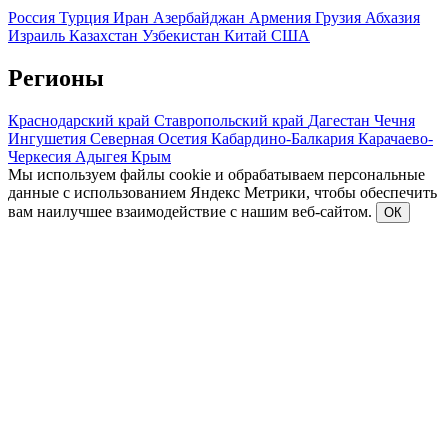
Россия
Турция
Иран
Азербайджан
Армения
Грузия
Абхазия
Израиль
Казахстан
Узбекистан
Китай
США
Регионы
Краснодарский край
Ставропольский край
Дагестан
Чечня
Ингушетия
Северная Осетия
Кабардино-Балкария
Карачаево-
Черкесия
Адыгея
Крым
Мы используем файлы cookie и обрабатываем персональные
данные с использованием Яндекс Метрики, чтобы обеспечить
вам наилучшее взаимодействие с нашим веб-сайтом.
ОК