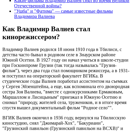
Какие фильмы Владимир Валиев снял во время Великой
Отечественной войны?
"Ушба" и "Фатима" — самые известные фильмы
Владимира Валиева
Как Владимир Валиев стал
кинорежиссером?
Владимир Валиев родился 18 июня 1910 года в Тбилиси, с
детства часто бывал в родовом селе в Знаурском районе
Южной Осетии. В 1927 году он начал учиться в школе-студии
при Госкинпроме Грузии (так тогда называлась "Грузия-
фильм"), через два года стал помощником режиссера, а в 1931-
м поступил на операторский факультет ВГИКа. В
студенческие годы Валиев поработал ассистентом на съемках
у Сергея Эйзенштейна, а еще, как вспоминала его двоюродная
сестра Зоя Валиева, "вместе с однокурсниками Ермаковым,
Маршаллом и Лисицыным" приезжал в Южную Осетию и
снимал "природу, жителей села, тружеников, и в итоге время
спустя вышел документальный фильм "Родное село"".
ВГИК Валиев окончил в 1936 году, вернулся на Тбилисскую
киностудию, снял "Джимарай-Хох", "Бакуриани",
"Грузинский павильон (Грузинский павильон на ВСХВ)" и