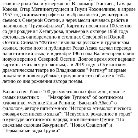
главные роли были утверждены Владимир Тхапсаев, Тамара
Кокова, Отар Мегвинетухуцеси и Гиули Чохонелидзе, в апреле
1957 года кинематографисты выбрали места для натурных
съемок в Северной Осетии, а через месяц началась работа в
павильонах "Грузия-фильма". Картину посвятили 100-летию
со дня рождения Хетагурова, премьера в октябре 1958 года
состоялась одновременно в столицах Северной и Южной
Осетии. Сначала "Фатима" вышла на русском и грузинском
языках, потом поэт и публицист Реваз Асаев сделал перевод
на осетинский язык, и в декабре 1965 года Валиев представил
новую версию в Северной Осетии. Долгое время этот вариант
картины считался утерянным, а в 2019 году в Осетинском
драматическом театре во Владикавказе "Фатиму" впервые
показали в новом дубляже, приурочив это событие к 160-
летию со дня рождения автора поэмы.
Валиев снял более 100 документальных фильмов, в числе
самых известных — "Махарбек Туганов" об осетинском
художнике, ученике Ильи Репина; "Василий Абаев" о
филологе, авторе пятитомного "Историко-этимологического
словаря осетинского языка"; "Искусство, рожденное в горах"
о культуре осетинского народа; посвященные Грузии "По
снежным склонам Бакуриани", "Новая Сванетия" и
"Термальные воды Грузии".