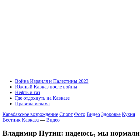
Война Израиля и Палестины 2023
Южный Кавказ после войны
Нефть и газ
Где отдохнуть на Кавказе
Правила ислама
Карабахское возрождение
Спорт
Фото
Видео
Здоровье
Кухня
Вестник Кавказа
—
Видео
Владимир Путин: надеюсь, мы нормали