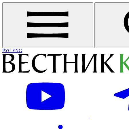
РУС
ENG