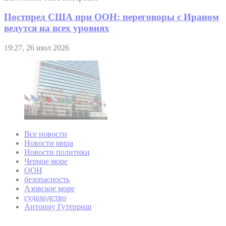
Постпред США при ООН: переговоры с Ираном
ведутся на всех уровнях
19:27, 26 июл 2026
Все новости
Новости мира
Новости политики
Черное море
ООН
безопасность
Азовское море
судоходство
Антониу Гутерриш