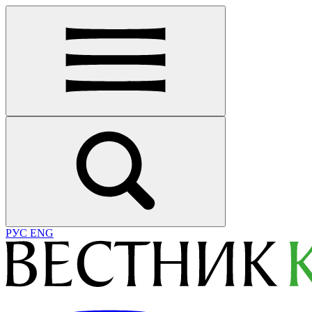
РУС
ENG