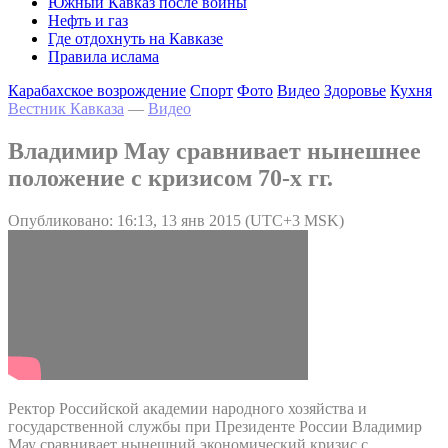
Южный Кавказ после войны
Нефть и газ
Где отдохнуть на Кавказе
Правила ислама
Карабахское возрождение
Спорт
Фото
Видео
Здоровье
Кухня
Вестник Кавказа
—
Видео
Владимир Мау сравнивает нынешнее
положение с кризисом 70-х гг.
Опубликовано: 16:13, 13 янв 2015 (UTC+3 MSK)
Ректор Российской академии народного хозяйства и
государственной службы при Президенте России Владимир
Мау сравнивает нынешний экономический кризис с