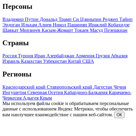
Персоны
Владимир Путин
Дональд Трамп
Си Цзиньпин
Реджеп Тайип
Эрдоган
Ильхам Алиев
Никол Пашинян
Ираклий Кобахидзе
Шавкат Мирзиеев
Касым-Жомарт Токаев
Масуд Пезешкиан
Страны
Россия
Турция
Иран
Азербайджан
Армения
Грузия
Абхазия
Израиль
Казахстан
Узбекистан
Китай
США
Регионы
Краснодарский край
Ставропольский край
Дагестан
Чечня
Ингушетия
Северная Осетия
Кабардино-Балкария
Карачаево-
Черкесия
Адыгея
Крым
Мы используем файлы cookie и обрабатываем персональные
данные с использованием Яндекс Метрики, чтобы обеспечить
вам наилучшее взаимодействие с нашим веб-сайтом.
ОК