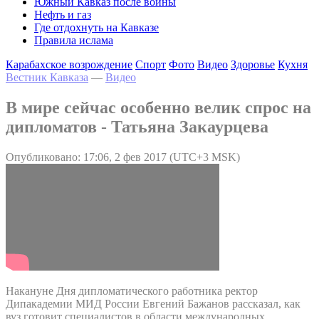
Южный Кавказ после войны
Нефть и газ
Где отдохнуть на Кавказе
Правила ислама
Карабахское возрождение
Спорт
Фото
Видео
Здоровье
Кухня
Вестник Кавказа
—
Видео
В мире сейчас особенно велик спрос на
дипломатов - Татьяна Закаурцева
Опубликовано: 17:06, 2 фев 2017 (UTC+3 MSK)
Накануне Дня дипломатического работника ректор
Дипакадемии МИД России Евгений Бажанов рассказал, как
вуз готовит специалистов в области международных