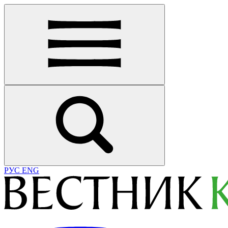
РУС
ENG