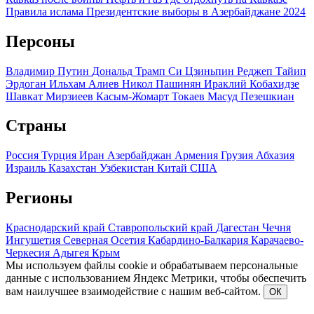
Правила ислама
Президентские выборы в Азербайджане 2024
Персоны
Владимир Путин
Дональд Трамп
Си Цзиньпин
Реджеп Тайип
Эрдоган
Ильхам Алиев
Никол Пашинян
Ираклий Кобахидзе
Шавкат Мирзиеев
Касым-Жомарт Токаев
Масуд Пезешкиан
Страны
Россия
Турция
Иран
Азербайджан
Армения
Грузия
Абхазия
Израиль
Казахстан
Узбекистан
Китай
США
Регионы
Краснодарский край
Ставропольский край
Дагестан
Чечня
Ингушетия
Северная Осетия
Кабардино-Балкария
Карачаево-
Черкесия
Адыгея
Крым
Мы используем файлы cookie и обрабатываем персональные
данные с использованием Яндекс Метрики, чтобы обеспечить
вам наилучшее взаимодействие с нашим веб-сайтом.
ОК