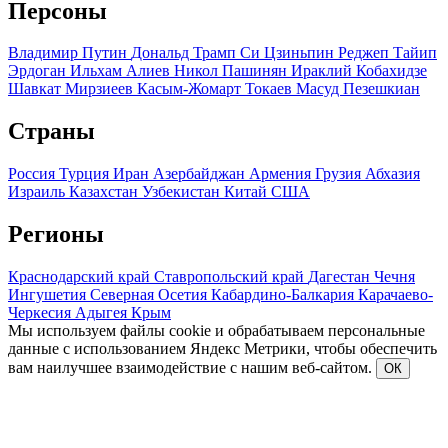
Персоны
Владимир Путин
Дональд Трамп
Си Цзиньпин
Реджеп Тайип
Эрдоган
Ильхам Алиев
Никол Пашинян
Ираклий Кобахидзе
Шавкат Мирзиеев
Касым-Жомарт Токаев
Масуд Пезешкиан
Страны
Россия
Турция
Иран
Азербайджан
Армения
Грузия
Абхазия
Израиль
Казахстан
Узбекистан
Китай
США
Регионы
Краснодарский край
Ставропольский край
Дагестан
Чечня
Ингушетия
Северная Осетия
Кабардино-Балкария
Карачаево-
Черкесия
Адыгея
Крым
Мы используем файлы cookie и обрабатываем персональные
данные с использованием Яндекс Метрики, чтобы обеспечить
вам наилучшее взаимодействие с нашим веб-сайтом.
ОК