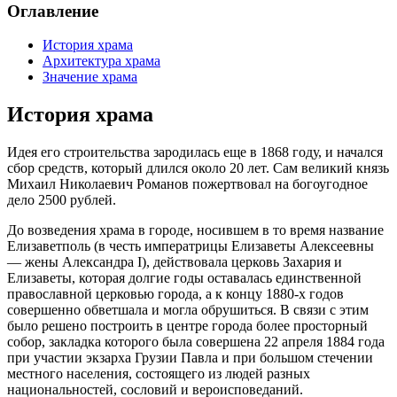
Оглавление
История храма
Архитектура храма
Значение храма
История храма
Идея его строительства зародилась еще в 1868 году, и начался
сбор средств, который длился около 20 лет. Сам великий князь
Михаил Николаевич Романов пожертвовал на богоугодное
дело 2500 рублей.
До возведения храма в городе, носившем в то время название
Елизаветполь (в честь императрицы Елизаветы Алексеевны
— жены Александра I), действовала церковь Захария и
Елизаветы, которая долгие годы оставалась единственной
православной церковью города, а к концу 1880-х годов
совершенно обветшала и могла обрушиться. В связи с этим
было решено построить в центре города более просторный
собор, закладка которого была совершена 22 апреля 1884 года
при участии экзарха Грузии Павла и при большом стечении
местного населения, состоящего из людей разных
национальностей, сословий и вероисповеданий.