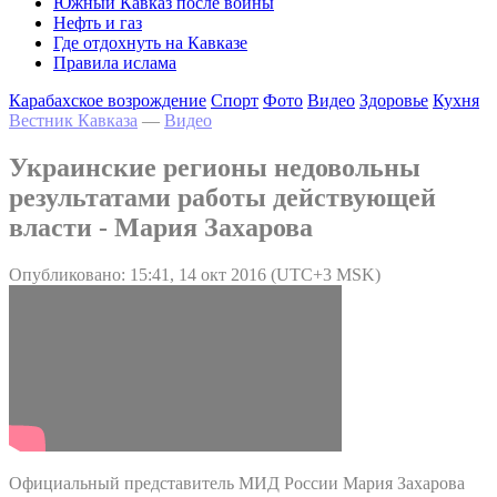
Южный Кавказ после войны
Нефть и газ
Где отдохнуть на Кавказе
Правила ислама
Карабахское возрождение
Спорт
Фото
Видео
Здоровье
Кухня
Вестник Кавказа
—
Видео
Украинские регионы недовольны
результатами работы действующей
власти - Мария Захарова
Опубликовано: 15:41, 14 окт 2016 (UTC+3 MSK)
Официальный представитель МИД России Мария Захарова