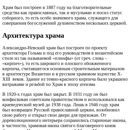
Храм был построен в 1887 году на благотворительные
средства как православных, так и мусульман и носил статус
соборного, то есть особо значимого храма, служащего для
совершения богослужений духовенством нескольких церквей.
Архитектура храма
Александро-Невский храм был построен по проекту
архитектора Гольма и под его руководством в византийском
стиле из так называемой «плинфы» (от греч. слова –
«кирпич»), то есть широкого и плоского обожженного
кирпича, считавшегося основным строительным материалом
в архитектуре Византии и в русском храмовом зодчестве X-
XIII веков. Здание из темно-красного кирпича было украшено
витражами и резьбой по Храм в эпоху атеизма
В 1920-х годах храм был закрыт. В 1931 году он был
конфискован советским правительством и использовался как
краеведческий музей до 1938 года. Лишь в 1946 году храм
был возвращен Русской православной церкви, возобновил
свою работу и открыл свои двери для прихожан. От
дореволюционного интерьера сохранились старинные иконы,
в частности, храмовая икона святого благоверного князя