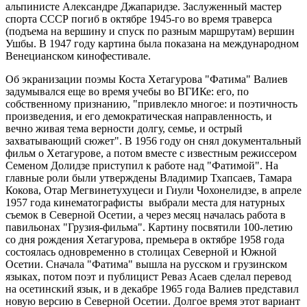
альпинисте Александре Джапаридзе. Заслуженный мастер
спорта СССР погиб в октябре 1945-го во время траверса
(подъема на вершину и спуск по разным маршрутам) вершин
Ушбы. В 1947 году картина была показана на международном
Венецианском кинофестивале.
Об экранизации поэмы Коста Хетагурова "Фатима" Валиев
задумывался еще во время учебы во ВГИКе: его, по
собственному признанию, "привлекло многое: и поэтичность
произведения, и его демократическая направленность, и
вечно живая тема верности долгу, семье, и острый
захватывающий сюжет". В 1956 году он снял документальный
фильм о Хетагурове, а потом вместе с известным режиссером
Семеном Долидзе приступил к работе над "Фатимой". На
главные роли были утверждены Владимир Тхапсаев, Тамара
Кокова, Отар Мегвинетухуцеси и Гиули Чохонелидзе, в апреле
1957 года кинематографисты выбрали места для натурных
съемок в Северной Осетии, а через месяц началась работа в
павильонах "Грузия-фильма". Картину посвятили 100-летию
со дня рождения Хетагурова, премьера в октябре 1958 года
состоялась одновременно в столицах Северной и Южной
Осетии. Сначала "Фатима" вышла на русском и грузинском
языках, потом поэт и публицист Реваз Асаев сделал перевод
на осетинский язык, и в декабре 1965 года Валиев представил
новую версию в Северной Осетии. Долгое время этот вариант