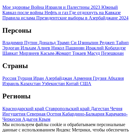
Мое здоровье
Война Израиля и Палестины 2023
Южный
Кавказ после войны
Нефть и газ
Где отдохнуть на Кавказе
Правила ислама
Президентские выборы в Азербайджане 2024
Персоны
Владимир Путин
Дональд Трамп
Си Цзиньпин
Реджеп Тайип
Эрдоган
Ильхам Алиев
Никол Пашинян
Ираклий Кобахидзе
Шавкат Мирзиеев
Касым-Жомарт Токаев
Масуд Пезешкиан
Страны
Россия
Турция
Иран
Азербайджан
Армения
Грузия
Абхазия
Израиль
Казахстан
Узбекистан
Китай
США
Регионы
Краснодарский край
Ставропольский край
Дагестан
Чечня
Ингушетия
Северная Осетия
Кабардино-Балкария
Карачаево-
Черкесия
Адыгея
Крым
Мы используем файлы cookie и обрабатываем персональные
данные с использованием Яндекс Метрики, чтобы обеспечить