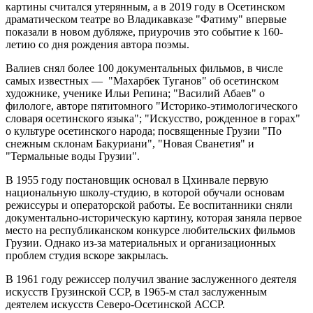
картины считался утерянным, а в 2019 году в Осетинском
драматическом театре во Владикавказе "Фатиму" впервые
показали в новом дубляже, приурочив это событие к 160-
летию со дня рождения автора поэмы.
Валиев снял более 100 документальных фильмов, в числе
самых известных — "Махарбек Туганов" об осетинском
художнике, ученике Ильи Репина; "Василий Абаев" о
филологе, авторе пятитомного "Историко-этимологического
словаря осетинского языка"; "Искусство, рожденное в горах"
о культуре осетинского народа; посвященные Грузии "По
снежным склонам Бакуриани", "Новая Сванетия" и
"Термальные воды Грузии".
В 1955 году постановщик основал в Цхинвале первую
национальную школу-студию, в которой обучали основам
режиссуры и операторской работы. Ее воспитанники сняли
документально-историческую картину, которая заняла первое
место на республиканском конкурсе любительских фильмов
Грузии. Однако из-за материальных и организационных
проблем студия вскоре закрылась.
В 1961 году режиссер получил звание заслуженного деятеля
искусств Грузинской ССР, в 1965-м стал заслуженным
деятелем искусств Северо-Осетинской АССР.