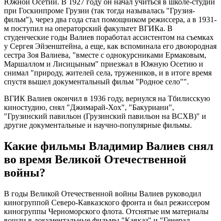
Южной Осетии. В 1927 году он начал учиться в школе-студии
при Госкинпроме Грузии (так тогда называлась "Грузия-
фильм"), через два года стал помощником режиссера, а в 1931-
м поступил на операторский факультет ВГИКа. В
студенческие годы Валиев поработал ассистентом на съемках
у Сергея Эйзенштейна, а еще, как вспоминала его двоюродная
сестра Зоя Валиева, "вместе с однокурсниками Ермаковым,
Маршаллом и Лисицыным" приезжал в Южную Осетию и
снимал "природу, жителей села, тружеников, и в итоге время
спустя вышел документальный фильм "Родное село"".
ВГИК Валиев окончил в 1936 году, вернулся на Тбилисскую
киностудию, снял "Джимарай-Хох", "Бакуриани",
"Грузинский павильон (Грузинский павильон на ВСХВ)" и
другие документальные и научно-популярные фильмы.
Какие фильмы Владимир Валиев снял
во время Великой Отечественной
войны?
В годы Великой Отечественной войны Валиев руководил
киногруппой Северо-Кавказского фронта и был режиссером
киногруппы Черноморского флота. Отснятые им материалы
вошли в документальные фильмы "Кавказ" и "Генерал