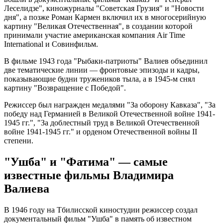
Леселидзе", киножурналы "Советская Грузия" и "Новости
дня", а позже Роман Кармен включил их в многосерийную
картину "Великая Отечественная", в создании которой
принимали участие американская компания Air Time
International и Совинфильм.
В фильме 1943 года "Рыбаки-патриоты" Валиев объединил
две тематические линии — фронтовые эпизоды и кадры,
показывающие будни тружеников тыла, а в 1945-м снял
картину "Возвращение с Победой".
Режиссер был награжден медалями "За оборону Кавказа", "За
победу над Германией в Великой Отечественной войне 1941-
1945 гг.", "За доблестный труд в Великой Отечественной
войне 1941-1945 гг." и орденом Отечественной войны II
степени.
"Ушба" и "Фатима" — самые
известные фильмы Владимира
Валиева
В 1946 году на Тбилисской киностудии режиссер создал
документальный фильм "Ушба" в память об известном