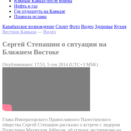
Южный Кавказ после войны
Нефть и газ
Где отдохнуть на Кавказе
Правила ислама
Карабахское возрождение
Спорт
Фото
Видео
Здоровье
Кухня
Вестник Кавказа
—
Видео
Сергей Степашин о ситуации на
Ближнем Востоке
Опубликовано: 17:53, 5 сен 2014 (UTC+3 MSK)
Глава Императорского Православного Палестинского
общества Сергей Степашин рассказал о встрече с лидером
Палестины Махмудом Аббасом, об угрозах экстремизма на