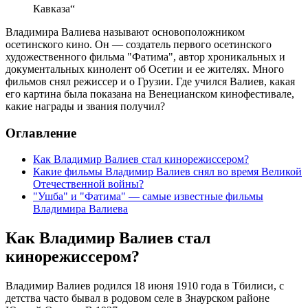
Кавказа“
Владимира Валиева называют основоположником
осетинского кино. Он — создатель первого осетинского
художественного фильма "Фатима", автор хроникальных и
документальных кинолент об Осетии и ее жителях. Много
фильмов снял режиссер и о Грузии. Где учился Валиев, какая
его картина была показана на Венецианском кинофестивале,
какие награды и звания получил?
Оглавление
Как Владимир Валиев стал кинорежиссером?
Какие фильмы Владимир Валиев снял во время Великой
Отечественной войны?
"Ушба" и "Фатима" — самые известные фильмы
Владимира Валиева
Как Владимир Валиев стал
кинорежиссером?
Владимир Валиев родился 18 июня 1910 года в Тбилиси, с
детства часто бывал в родовом селе в Знаурском районе