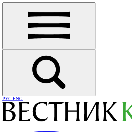
РУС
ENG