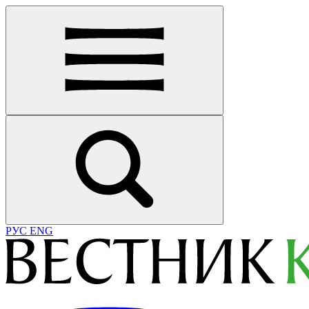
РУС
ENG