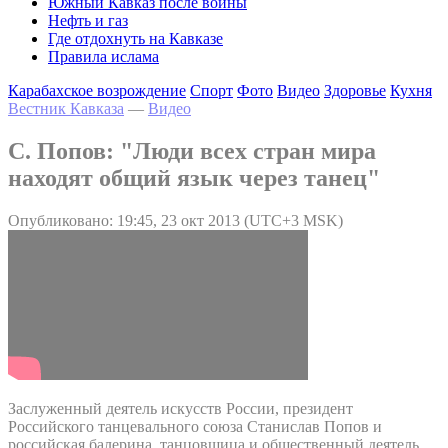
Южный Кавказ после войны
Нефть и газ
Где отдохнуть на Кавказе
Правила ислама
Карабахское возрождение
Спорт
Фото
Видео
Здоровье
Кухня
Вестник Кавказа
—
Видео
С. Попов: "Люди всех стран мира
находят общий язык через танец"
Опубликовано: 19:45, 23 окт 2013 (UTC+3 MSK)
Заслуженный деятель искусств России, президент
Российского танцевального союза Станислав Попов и
российская балерина, танцовщица и общественный деятель.