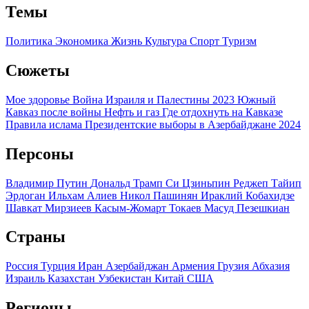
Темы
Политика
Экономика
Жизнь
Культура
Спорт
Туризм
Сюжеты
Мое здоровье
Война Израиля и Палестины 2023
Южный
Кавказ после войны
Нефть и газ
Где отдохнуть на Кавказе
Правила ислама
Президентские выборы в Азербайджане 2024
Персоны
Владимир Путин
Дональд Трамп
Си Цзиньпин
Реджеп Тайип
Эрдоган
Ильхам Алиев
Никол Пашинян
Ираклий Кобахидзе
Шавкат Мирзиеев
Касым-Жомарт Токаев
Масуд Пезешкиан
Страны
Россия
Турция
Иран
Азербайджан
Армения
Грузия
Абхазия
Израиль
Казахстан
Узбекистан
Китай
США
Регионы