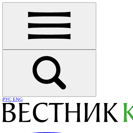
РУС
ENG