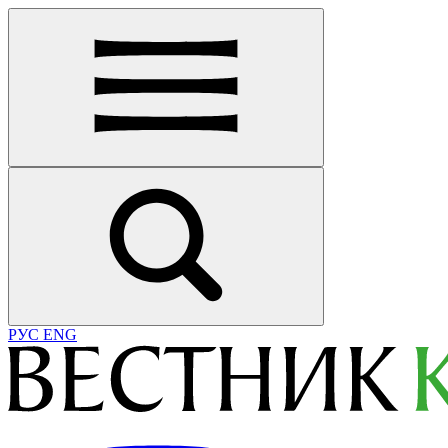
РУС
ENG