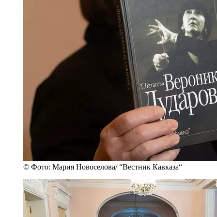
© Фото: Мария Новоселова/ “Вестник Кавказа“