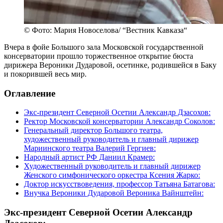
© Фото: Мария Новоселова/ “Вестник Кавказа“
Вчера в фойе Большого зала Московской государственной
консерватории прошло торжественное открытие бюста
дирижера Вероники Дударовой, осетинке, родившейся в Баку
и покорившей весь мир.
Оглавление
Экс-президент Северной Осетии Александр Дзасохов:
Ректор Московской консерватории Александр Соколов:
Генеральный директор Большого театра,
художественный руководитель и главный дирижер
Мариинского театра Валерий Гергиев:
Народный артист РФ Даниил Крамер:
Художественный руководитель и главный дирижер
Женского симфонического оркестра Ксения Жарко:
Доктор искусствоведения, профессор Татьяна Батагова:
Внучка Вероники Дударовой Вероника Вайнштейн:
Экс-президент Северной Осетии Александр