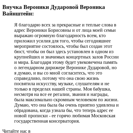
Внучка Вероники Дударовой Вероника
Вайнштейн:
Я благодарю всех за прекрасные и теплые слова в
адрес Вероники Борисовны и от лица моей семьи
выражаю огромную благодарность всем, кто
приложил усилия для того, чтобы сегодняшнее
мероприятие состоялось, чтобы был создан этот
бюст, чтобы он был здесь установлен в одном из
крупнейших и значимых концертных залов России
и мира. Благодаря этому будет увековечена память
о легендарном дирижере Веронике Дударовой, но
я думаю, и вы со мной согласитесь, что это
справедливо, потому что она свою жизнь
посвятила искусству, музыке, слушателям и не
только в пределах нашей страны. Моя бабушка,
несмотря на все ее регалии, звания и награды,
была максимально скромным человеком по жизни.
Думаю, что она была бы очень приятно удивлена и
обрадована, когда узнала бы, что теперь адрес ее
новой прописки - ее горячо любимая Московская
государственная консерватория.
Читайте нас в