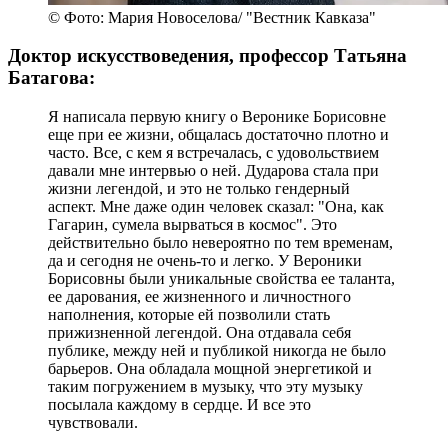
© Фото: Мария Новоселова/ "Вестник Кавказа"
Доктор искусствоведения, профессор Татьяна
Батагова:
Я написала первую книгу о Веронике Борисовне
еще при ее жизни, общалась достаточно плотно и
часто. Все, с кем я встречалась, с удовольствием
давали мне интервью о ней. Дударова стала при
жизни легендой, и это не только гендерный
аспект. Мне даже один человек сказал: "Она, как
Гагарин, сумела вырваться в космос". Это
действительно было невероятно по тем временам,
да и сегодня не очень-то и легко. У Вероники
Борисовны были уникальные свойства ее таланта,
ее дарования, ее жизненного и личностного
наполнения, которые ей позволили стать
прижизненной легендой. Она отдавала себя
публике, между ней и публикой никогда не было
барьеров. Она обладала мощной энергетикой и
таким погружением в музыку, что эту музыку
посылала каждому в сердце. И все это
чувствовали.