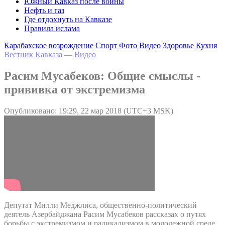
Южный Кавказ после войны
Нефть и газ
Где отдохнуть на Кавказе
Правила ислама
Карабахское возрождение
Спорт
Фото
Видео
Здоровье
Кухня
Вестник Кавказа
—
Видео
Расим Мусабеков: Общие смыслы -
прививка от экстремизма
Опубликовано: 19:29, 22 мар 2018 (UTC+3 MSK)
Депутат Милли Меджлиса, общественно-политический
деятель Азербайджана Расим Мусабеков рассказах о путях
борьбы с экстремизмом и радикализмом в молодежной среде