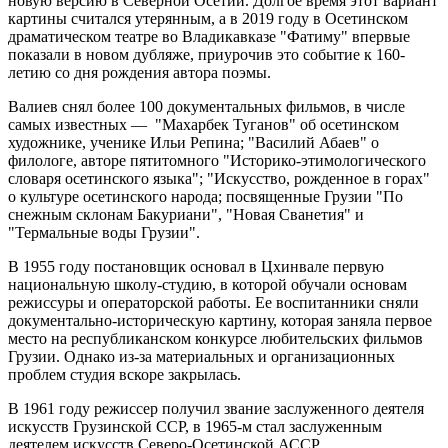
новую версию в Северной Осетии. Долгое время этот вариант
картины считался утерянным, а в 2019 году в Осетинском
драматическом театре во Владикавказе "Фатиму" впервые
показали в новом дубляже, приурочив это событие к 160-
летию со дня рождения автора поэмы.
Валиев снял более 100 документальных фильмов, в числе
самых известных — "Махарбек Туганов" об осетинском
художнике, ученике Ильи Репина; "Василий Абаев" о
филологе, авторе пятитомного "Историко-этимологического
словаря осетинского языка"; "Искусство, рожденное в горах"
о культуре осетинского народа; посвященные Грузии "По
снежным склонам Бакуриани", "Новая Сванетия" и
"Термальные воды Грузии".
В 1955 году постановщик основал в Цхинвале первую
национальную школу-студию, в которой обучали основам
режиссуры и операторской работы. Ее воспитанники сняли
документально-историческую картину, которая заняла первое
место на республиканском конкурсе любительских фильмов
Грузии. Однако из-за материальных и организационных
проблем студия вскоре закрылась.
В 1961 году режиссер получил звание заслуженного деятеля
искусств Грузинской ССР, в 1965-м стал заслуженным
деятелем искусств Северо-Осетинской АССР.