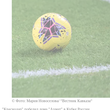
© Фото: Мария Новоселова/ “Вестник Кавказа“
"Краснодар" победил дома "Ахмат" в Кубке России.