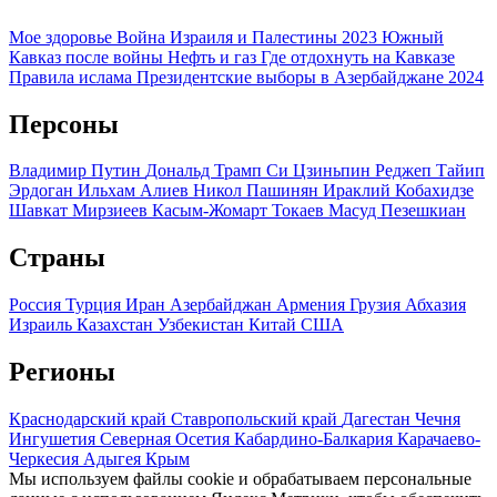
Мое здоровье
Война Израиля и Палестины 2023
Южный
Кавказ после войны
Нефть и газ
Где отдохнуть на Кавказе
Правила ислама
Президентские выборы в Азербайджане 2024
Персоны
Владимир Путин
Дональд Трамп
Си Цзиньпин
Реджеп Тайип
Эрдоган
Ильхам Алиев
Никол Пашинян
Ираклий Кобахидзе
Шавкат Мирзиеев
Касым-Жомарт Токаев
Масуд Пезешкиан
Страны
Россия
Турция
Иран
Азербайджан
Армения
Грузия
Абхазия
Израиль
Казахстан
Узбекистан
Китай
США
Регионы
Краснодарский край
Ставропольский край
Дагестан
Чечня
Ингушетия
Северная Осетия
Кабардино-Балкария
Карачаево-
Черкесия
Адыгея
Крым
Мы используем файлы cookie и обрабатываем персональные