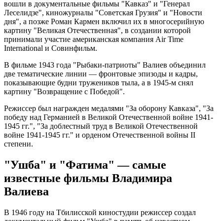
вошли в документальные фильмы "Кавказ" и "Генерал
Леселидзе", киножурналы "Советская Грузия" и "Новости
дня", а позже Роман Кармен включил их в многосерийную
картину "Великая Отечественная", в создании которой
принимали участие американская компания Air Time
International и Совинфильм.
В фильме 1943 года "Рыбаки-патриоты" Валиев объединил
две тематические линии — фронтовые эпизоды и кадры,
показывающие будни тружеников тыла, а в 1945-м снял
картину "Возвращение с Победой".
Режиссер был награжден медалями "За оборону Кавказа", "За
победу над Германией в Великой Отечественной войне 1941-
1945 гг.", "За доблестный труд в Великой Отечественной
войне 1941-1945 гг." и орденом Отечественной войны II
степени.
"Ушба" и "Фатима" — самые
известные фильмы Владимира
Валиева
В 1946 году на Тбилисской киностудии режиссер создал