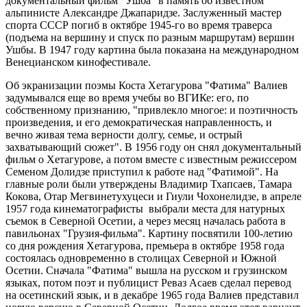
документальный фильм "Ушба" в память об известном
альпинисте Александре Джапаридзе. Заслуженный мастер
спорта СССР погиб в октябре 1945-го во время траверса
(подъема на вершину и спуск по разным маршрутам) вершин
Ушбы. В 1947 году картина была показана на международном
Венецианском кинофестивале.
Об экранизации поэмы Коста Хетагурова "Фатима" Валиев
задумывался еще во время учебы во ВГИКе: его, по
собственному признанию, "привлекло многое: и поэтичность
произведения, и его демократическая направленность, и
вечно живая тема верности долгу, семье, и острый
захватывающий сюжет". В 1956 году он снял документальный
фильм о Хетагурове, а потом вместе с известным режиссером
Семеном Долидзе приступил к работе над "Фатимой". На
главные роли были утверждены Владимир Тхапсаев, Тамара
Кокова, Отар Мегвинетухуцеси и Гиули Чохонелидзе, в апреле
1957 года кинематографисты выбрали места для натурных
съемок в Северной Осетии, а через месяц началась работа в
павильонах "Грузия-фильма". Картину посвятили 100-летию
со дня рождения Хетагурова, премьера в октябре 1958 года
состоялась одновременно в столицах Северной и Южной
Осетии. Сначала "Фатима" вышла на русском и грузинском
языках, потом поэт и публицист Реваз Асаев сделал перевод
на осетинский язык, и в декабре 1965 года Валиев представил