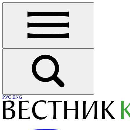
РУС
ENG