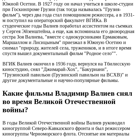
Южной Осетии. В 1927 году он начал учиться в школе-студии
при Госкинпроме Грузии (так тогда называлась "Грузия-
фильм"), через два года стал помощником режиссера, а в 1931-
м поступил на операторский факультет ВГИКа. В
студенческие годы Валиев поработал ассистентом на съемках
у Сергея Эйзенштейна, а еще, как вспоминала его двоюродная
сестра Зоя Валиева, "вместе с однокурсниками Ермаковым,
Маршаллом и Лисицыным" приезжал в Южную Осетию и
снимал "природу, жителей села, тружеников, и в итоге время
спустя вышел документальный фильм "Родное село"".
ВГИК Валиев окончил в 1936 году, вернулся на Тбилисскую
киностудию, снял "Джимарай-Хох", "Бакуриани",
"Грузинский павильон (Грузинский павильон на ВСХВ)" и
другие документальные и научно-популярные фильмы.
Какие фильмы Владимир Валиев снял
во время Великой Отечественной
войны?
В годы Великой Отечественной войны Валиев руководил
киногруппой Северо-Кавказского фронта и был режиссером
киногруппы Черноморского флота. Отснятые им материалы