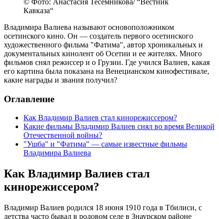
© Фото: Анастасия Тесемникова/ “Вестник
Кавказа“
Владимира Валиева называют основоположником
осетинского кино. Он — создатель первого осетинского
художественного фильма "Фатима", автор хроникальных и
документальных кинолент об Осетии и ее жителях. Много
фильмов снял режиссер и о Грузии. Где учился Валиев, какая
его картина была показана на Венецианском кинофестивале,
какие награды и звания получил?
Оглавление
Как Владимир Валиев стал кинорежиссером?
Какие фильмы Владимир Валиев снял во время Великой
Отечественной войны?
"Ушба" и "Фатима" — самые известные фильмы
Владимира Валиева
Как Владимир Валиев стал
кинорежиссером?
Владимир Валиев родился 18 июня 1910 года в Тбилиси, с
детства часто бывал в родовом селе в Знаурском районе