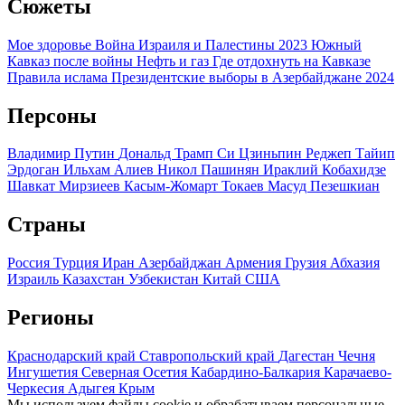
Сюжеты
Мое здоровье
Война Израиля и Палестины 2023
Южный
Кавказ после войны
Нефть и газ
Где отдохнуть на Кавказе
Правила ислама
Президентские выборы в Азербайджане 2024
Персоны
Владимир Путин
Дональд Трамп
Си Цзиньпин
Реджеп Тайип
Эрдоган
Ильхам Алиев
Никол Пашинян
Ираклий Кобахидзе
Шавкат Мирзиеев
Касым-Жомарт Токаев
Масуд Пезешкиан
Страны
Россия
Турция
Иран
Азербайджан
Армения
Грузия
Абхазия
Израиль
Казахстан
Узбекистан
Китай
США
Регионы
Краснодарский край
Ставропольский край
Дагестан
Чечня
Ингушетия
Северная Осетия
Кабардино-Балкария
Карачаево-
Черкесия
Адыгея
Крым
Мы используем файлы cookie и обрабатываем персональные