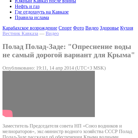
Южный Кавказ после войны
Нефть и газ
Где отдохнуть на Кавказе
Правила ислама
Карабахское возрождение
Спорт
Фото
Видео
Здоровье
Кухня
Вестник Кавказа
—
Видео
Полад Полад-Заде: "Опреснение воды
не самый дорогой вариант для Крыма"
Опубликовано: 19:11, 14 апр 2014 (UTC+3 MSK)
Заместитель Председателя совета НП «Союз водников и
мелиораторов», экс-министр водного хозяйства СССР Полад
Полад-Заде рассказал об обеспечении Крыма водными