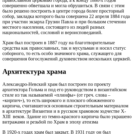
православной церковью города, а к концу 1880-х годов
совершенно обветшала и могла обрушиться. В связи с этим
было решено построить в центре города более просторный
собор, закладка которого была совершена 22 апреля 1884 года
при участии экзарха Грузии Павла и при большом стечении
местного населения, состоящего из людей разных
национальностей, сословий и вероисповеданий.
Храм был построен в 1887 году на благотворительные
средства как православных, так и мусульман и носил статус
соборного, то есть особо значимого храма, служащего для
совершения богослужений духовенством нескольких церквей.
Архитектура храма
Александро-Невский храм был построен по проекту
архитектора Гольма и под его руководством в византийском
стиле из так называемой «плинфы» (от греч. слова –
«кирпич»), то есть широкого и плоского обожженного
кирпича, считавшегося основным строительным материалом
в архитектуре Византии и в русском храмовом зодчестве X-
XIII веков. Здание из темно-красного кирпича было украшено
витражами и резьбой по Храм в эпоху атеизма
В 1920-х годах храм был закрыт. В 1931 году он был