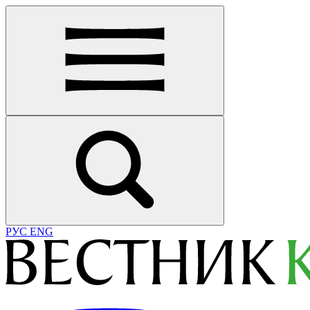
РУС
ENG