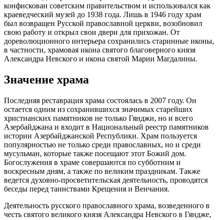
конфискован советским правительством и использовался как
краеведческий музей до 1938 года. Лишь в 1946 году храм
был возвращен Русской православной церкви, возобновил
свою работу и открыл свои двери для прихожан. От
дореволюционного интерьера сохранились старинные иконы,
в частности, храмовая икона святого благоверного князя
Александра Невского и икона святой Марии Магдалины.
Значение храма
Последняя реставрация храма состоялась в 2007 году. Он
остается одним из сохранившихся значимых старейших
христианских памятников не только Гянджи, но и всего
Азербайджана и входит в Национальный реестр памятников
истории Азербайджанской Республики. Храм пользуется
популярностью не только среди православных, но и среди
мусульман, которые также посещают этот Божий дом.
Богослужения в храме совершаются по субботним и
воскресным дням, а также по великим праздникам. Также
ведется духовно-просветительская деятельность, проводятся
беседы перед таинствами Крещения и Венчания.
Деятельность русского православного храма, возведенного в
честь святого великого князя Александра Невского в Гяндже,