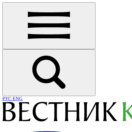
РУС
ENG