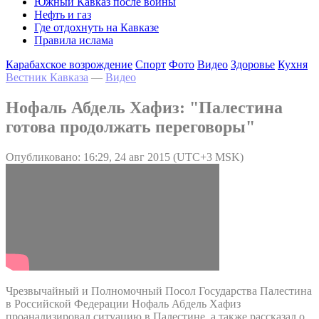
Южный Кавказ после войны
Нефть и газ
Где отдохнуть на Кавказе
Правила ислама
Карабахское возрождение
Спорт
Фото
Видео
Здоровье
Кухня
Вестник Кавказа
—
Видео
Нофаль Абдель Хафиз: "Палестина
готова продолжать переговоры"
Опубликовано: 16:29, 24 авг 2015 (UTC+3 MSK)
Чрезвычайный и Полномочный Посол Государства Палестина
в Российской Федерации Нофаль Абдель Хафиз
проанализировал ситуацию в Палестине, а также рассказал о