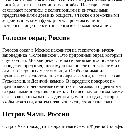
линий, а в их назначении и масштабах. Исследователи
связывают геоглифы с религиозными и ритуальными
представлениями древних обществ, а также с возможными
астрономическими функциями. При этом единой
исчерпывающей версии значения всего комплекса нет.
Голосов овраг, Россия
Голосов овраг в Москве находится на территории музея-
заповедника "Коломенское". Это природный овраг, который
спускается к Москве-реке. С ним связаны многочисленные
городские предания, поэтому он давно считается одним из
самых загадочных мест столицы. Особое внимание
привлекают расположенные в овраге камни, известные как
Гусь-камень и Девичий камень. В народных поверьях им
приписывали необычные свойства и связывали с древними
сакральными представлениями. С Голосовым оврагом также
связывают рассказы о загадочном тумане и людях, которые
якобы исчезали, а затем появлялись спустя долгие годы.
Остров Чамп, Россия
Остров Чамп находится в архипелаге Земля Франца-Иосифа.