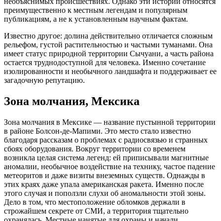
необъяснимых происшествиях. Однако эти истории относятся
преимущественно к местным легендам и популярным
публикациям, а не к установленным научным фактам.
Известно другое: долина действительно отличается сложным
рельефом, густой растительностью и частыми туманами. Она
имеет статус природной территории Сычуани, а часть района
остается труднодоступной для человека. Именно сочетание
изолированности и необычного ландшафта и поддерживает ее
загадочную репутацию.
Зона молчания, Мексика
Зона молчания в Мексике — название пустынной территории
в районе Болсон-де-Мапими. Это место стало известно
благодаря рассказам о проблемах с радиосвязью и странных
сбоях оборудования. Вокруг территории со временем
возникла целая система легенд: ей приписывали магнитные
аномалии, необычное воздействие на технику, частое падение
метеоритов и даже визиты внеземных существ. Однажды в
этих краях даже упала американская ракета. Именно после
этого случая и поползли слухи об аномальности этой зоны.
Дело в том, что местоположение обломков держали в
строжайшем секрете от СМИ, а территория тщательно
охранялась. Местные нанятые для охраны и начали