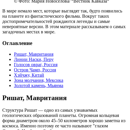
© Фото: Мария Новоселова/ “Вестник Кавказа“
В мире немало мест, которые выглядят так, будто появились
на планете из фантастического фильма. Вокруг таких
достопримечательностей рождаются легенды и самые
невероятные версии. В этом материале рассказываем о самых
загадочных местах в мире.
Оглавление
Ришат, Мавритания
Линии Наски, Перу
Голосов овраг, Россия
Остров Чамп, Россия
Хэйчжу, Китай
Зона молчания, Мексика
Золотой камень, Мьянма
Ришат, Мавритания
Структура Ришат — одно из самых узнаваемых
геологических образований планеты. Огромная кольцевая
форма диаметром около 45–50 километров хорошо заметна из
космоса. Именно поэтому ее часто называют "глазом