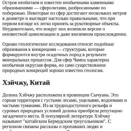
Остров необитаем и известен необычными каменными
образованиями — сферолитами, разбросанными по
побережью. Некоторые из сфер достигают нескольких метров
в диаметре и выглядят настолько правильными, что при
первом взгляде их легко принять за рукотворные объекты.
Неудивительно, что вокруг них возникли версии о
неизвестной цивилизации и даже внеземном происхождении.
Однако геологические исследования относят подобные
образования к конкрециям — структурам, которые
формируются внутри осадочных пород в результате
минеральных процессов. Для сфер Чампа характерна
необычная округлая форма, но само существование
природных конкреций хорошо известно геологам.
Хэйчжу, Китай
Долина Хэйчжу расположена в провинции Сычуань. Это
горная территория с густыми лесами, ущельями, водоемами и
частыми туманами. Из-за труднодоступного рельефа и
суровых природных условий долина приобрела репутацию
загадочного места. В популярной литературе Хэйчжу
называют "китайским Бермудским треугольником". С
регионом связаны рассказы о пропавших людях и