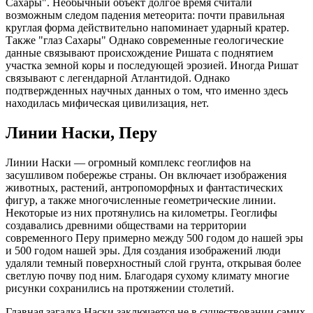
Сахары". Необычный объект долгое время считали
возможным следом падения метеорита: почти правильная
круглая форма действительно напоминает ударный кратер.
Также "глаз Сахары" Однако современные геологические
данные связывают происхождение Ришата с поднятием
участка земной коры и последующей эрозией. Иногда Ришат
связывают с легендарной Атлантидой. Однако
подтвержденных научных данных о том, что именно здесь
находилась мифическая цивилизация, нет.
Линии Наски, Перу
Линии Наски — огромный комплекс геоглифов на
засушливом побережье страны. Он включает изображения
животных, растений, антропоморфных и фантастических
фигур, а также многочисленные геометрические линии.
Некоторые из них протянулись на километры. Геоглифы
создавались древними обществами на территории
современного Перу примерно между 500 годом до нашей эры
и 500 годом нашей эры. Для создания изображений люди
удаляли темный поверхностный слой грунта, открывая более
светлую почву под ним. Благодаря сухому климату многие
рисунки сохранились на протяжении столетий.
Главная загадка Наски заключается не в существовании самих