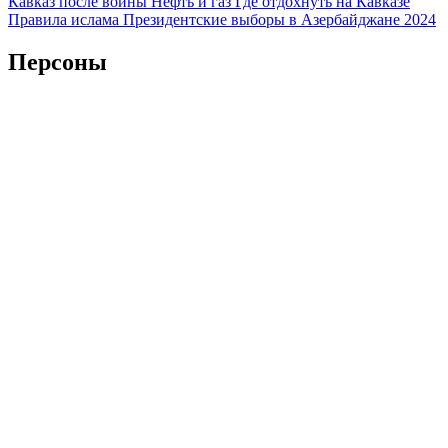
Кавказ после войны
Нефть и газ
Где отдохнуть на Кавказе
Правила ислама
Президентские выборы в Азербайджане 2024
Персоны
Владимир Путин
Дональд Трамп
Си Цзиньпин
Реджеп Тайип
Эрдоган
Ильхам Алиев
Никол Пашинян
Ираклий Кобахидзе
Шавкат Мирзиеев
Касым-Жомарт Токаев
Масуд Пезешкиан
Страны
Россия
Турция
Иран
Азербайджан
Армения
Грузия
Абхазия
Израиль
Казахстан
Узбекистан
Китай
США
Регионы
Краснодарский край
Ставропольский край
Дагестан
Чечня
Ингушетия
Северная Осетия
Кабардино-Балкария
Карачаево-
Черкесия
Адыгея
Крым
Мы используем файлы cookie и обрабатываем персональные
данные с использованием Яндекс Метрики, чтобы обеспечить
вам наилучшее взаимодействие с нашим веб-сайтом.
ОК