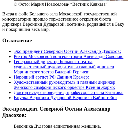
© Фото: Мария Новоселова/ “Вестник Кавказа“
Вчера в фойе Большого зала Московской государственной
консерватории прошло торжественное открытие бюста
дирижера Вероники Дударовой, осетинке, родившейся в Баку
и покорившей весь мир.
Оглавление
Экс-президент Северной Осетии Александр Дзасохов:
Ректор Московской консерватории Александр Соколов:
Генеральный директор Большого театра,
художественный руководитель и главный дирижер
Мариинского театра Валерий Гергиев:
Народный артист РФ Даниил Крамер:
Художественный руководитель и главный дирижер
Женского симфонического оркестра Ксения Жарко:
Доктор искусствоведения, профессор Татьяна Батагова:
Внучка Вероники Дударовой Вероника Вайнштейн:
Экс-президент Северной Осетии Александр
Дзасохов:
Вероника Дударова единственная женщина,