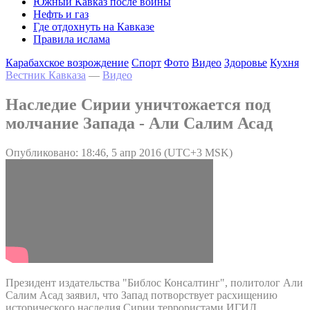
Южный Кавказ после войны
Нефть и газ
Где отдохнуть на Кавказе
Правила ислама
Карабахское возрождение
Спорт
Фото
Видео
Здоровье
Кухня
Вестник Кавказа
—
Видео
Наследие Сирии уничтожается под
молчание Запада - Али Салим Асад
Опубликовано: 18:46, 5 апр 2016 (UTC+3 MSK)
Президент издательства "Библос Консалтинг", политолог Али
Салим Асад заявил, что Запад потворствует расхищению
исторического наследия Сирии террористами ИГИЛ