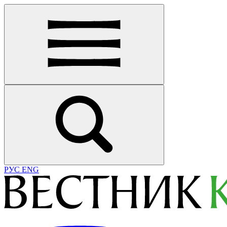
РУС
ENG