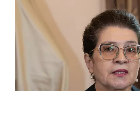
© Фото: Мария Новоселова/ "Вестник Кавказа"