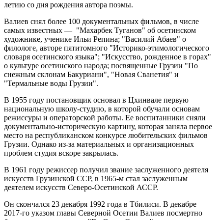
летию со дня рождения автора поэмы.
Валиев снял более 100 документальных фильмов, в числе
самых известных — "Махарбек Туганов" об осетинском
художнике, ученике Ильи Репина; "Василий Абаев" о
филологе, авторе пятитомного "Историко-этимологического
словаря осетинского языка"; "Искусство, рожденное в горах"
о культуре осетинского народа; посвященные Грузии "По
снежным склонам Бакуриани", "Новая Сванетия" и
"Термальные воды Грузии".
В 1955 году постановщик основал в Цхинвале первую
национальную школу-студию, в которой обучали основам
режиссуры и операторской работы. Ее воспитанники сняли
документально-историческую картину, которая заняла первое
место на республиканском конкурсе любительских фильмов
Грузии. Однако из-за материальных и организационных
проблем студия вскоре закрылась.
В 1961 году режиссер получил звание заслуженного деятеля
искусств Грузинской ССР, в 1965-м стал заслуженным
деятелем искусств Северо-Осетинской АССР.
Он скончался 23 декабря 1992 года в Тбилиси. В декабре
2017-го указом главы Северной Осетии Валиев посмертно