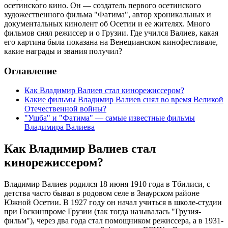
осетинского кино. Он — создатель первого осетинского
художественного фильма "Фатима", автор хроникальных и
документальных кинолент об Осетии и ее жителях. Много
фильмов снял режиссер и о Грузии. Где учился Валиев, какая
его картина была показана на Венецианском кинофестивале,
какие награды и звания получил?
Оглавление
Как Владимир Валиев стал кинорежиссером?
Какие фильмы Владимир Валиев снял во время Великой
Отечественной войны?
"Ушба" и "Фатима" — самые известные фильмы
Владимира Валиева
Как Владимир Валиев стал
кинорежиссером?
Владимир Валиев родился 18 июня 1910 года в Тбилиси, с
детства часто бывал в родовом селе в Знаурском районе
Южной Осетии. В 1927 году он начал учиться в школе-студии
при Госкинпроме Грузии (так тогда называлась "Грузия-
фильм"), через два года стал помощником режиссера, а в 1931-