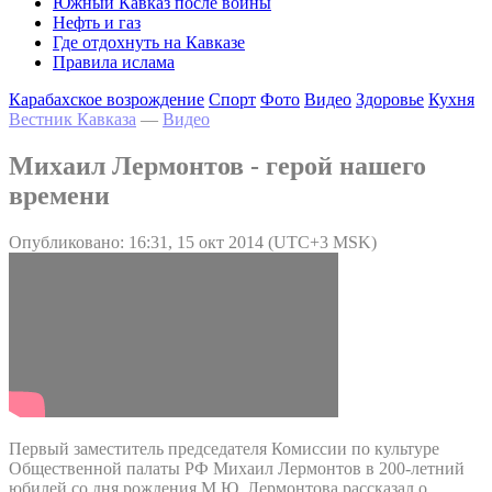
Южный Кавказ после войны
Нефть и газ
Где отдохнуть на Кавказе
Правила ислама
Карабахское возрождение
Спорт
Фото
Видео
Здоровье
Кухня
Вестник Кавказа
—
Видео
Михаил Лермонтов - герой нашего
времени
Опубликовано: 16:31, 15 окт 2014 (UTC+3 MSK)
Первый заместитель председателя Комиссии по культуре
Общественной палаты РФ Михаил Лермонтов в 200-летний
юбилей со дня рождения М.Ю. Лермонтова рассказал о