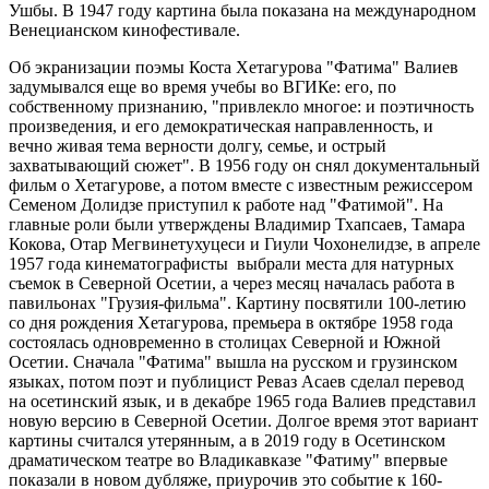
Ушбы. В 1947 году картина была показана на международном
Венецианском кинофестивале.
Об экранизации поэмы Коста Хетагурова "Фатима" Валиев
задумывался еще во время учебы во ВГИКе: его, по
собственному признанию, "привлекло многое: и поэтичность
произведения, и его демократическая направленность, и
вечно живая тема верности долгу, семье, и острый
захватывающий сюжет". В 1956 году он снял документальный
фильм о Хетагурове, а потом вместе с известным режиссером
Семеном Долидзе приступил к работе над "Фатимой". На
главные роли были утверждены Владимир Тхапсаев, Тамара
Кокова, Отар Мегвинетухуцеси и Гиули Чохонелидзе, в апреле
1957 года кинематографисты выбрали места для натурных
съемок в Северной Осетии, а через месяц началась работа в
павильонах "Грузия-фильма". Картину посвятили 100-летию
со дня рождения Хетагурова, премьера в октябре 1958 года
состоялась одновременно в столицах Северной и Южной
Осетии. Сначала "Фатима" вышла на русском и грузинском
языках, потом поэт и публицист Реваз Асаев сделал перевод
на осетинский язык, и в декабре 1965 года Валиев представил
новую версию в Северной Осетии. Долгое время этот вариант
картины считался утерянным, а в 2019 году в Осетинском
драматическом театре во Владикавказе "Фатиму" впервые
показали в новом дубляже, приурочив это событие к 160-