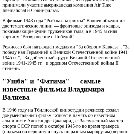
принимали участие американская компания Air Time
International и Совинфильм.
В фильме 1943 года "Рыбаки-патриоты" Валиев объединил
две тематические линии — фронтовые эпизоды и кадры,
показывающие будни тружеников тыла, а в 1945-м снял
картину "Возвращение с Победой".
Режиссер был награжден медалями "За оборону Кавказа", "За
победу над Германией в Великой Отечественной войне 1941-
1945 гг.", "За доблестный труд в Великой Отечественной
войне 1941-1945 гг." и орденом Отечественной войны II
степени.
"Ушба" и "Фатима" — самые
известные фильмы Владимира
Валиева
В 1946 году на Тбилисской киностудии режиссер создал
документальный фильм "Ушба" в память об известном
альпинисте Александре Джапаридзе. Заслуженный мастер
спорта СССР погиб в октябре 1945-го во время траверса
(подъема на вершину и спуск по разным маршрутам) вершин