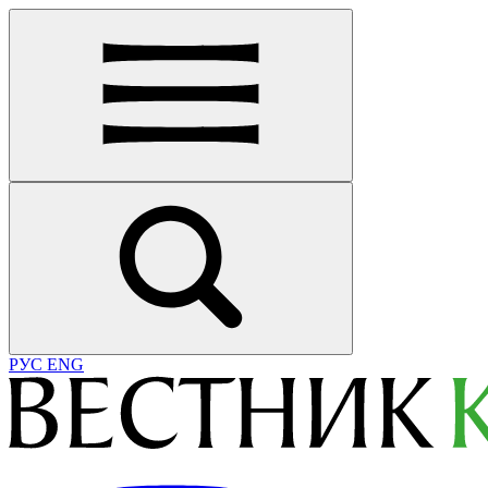
РУС
ENG