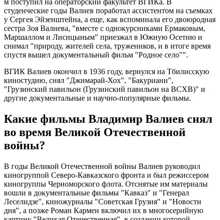
м поступил на операторский факультет ВГИКа. В
студенческие годы Валиев поработал ассистентом на съемках
у Сергея Эйзенштейна, а еще, как вспоминала его двоюродная
сестра Зоя Валиева, "вместе с однокурсниками Ермаковым,
Маршаллом и Лисицыным" приезжал в Южную Осетию и
снимал "природу, жителей села, тружеников, и в итоге время
спустя вышел документальный фильм "Родное село"".
ВГИК Валиев окончил в 1936 году, вернулся на Тбилисскую
киностудию, снял "Джимарай-Хох", "Бакуриани",
"Грузинский павильон (Грузинский павильон на ВСХВ)" и
другие документальные и научно-популярные фильмы.
Какие фильмы Владимир Валиев снял
во время Великой Отечественной
войны?
В годы Великой Отечественной войны Валиев руководил
киногруппой Северо-Кавказского фронта и был режиссером
киногруппы Черноморского флота. Отснятые им материалы
вошли в документальные фильмы "Кавказ" и "Генерал
Леселидзе", киножурналы "Советская Грузия" и "Новости
дня", а позже Роман Кармен включил их в многосерийную
картину "Великая Отечественная", в создании которой