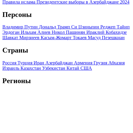
Правила ислама
Президентские выборы в Азербайджане 2024
Персоны
Владимир Путин
Дональд Трамп
Си Цзиньпин
Реджеп Тайип
Эрдоган
Ильхам Алиев
Никол Пашинян
Ираклий Кобахидзе
Шавкат Мирзиеев
Касым-Жомарт Токаев
Масуд Пезешкиан
Страны
Россия
Турция
Иран
Азербайджан
Армения
Грузия
Абхазия
Израиль
Казахстан
Узбекистан
Китай
США
Регионы
Краснодарский край
Ставропольский край
Дагестан
Чечня
Ингушетия
Северная Осетия
Кабардино-Балкария
Карачаево-
Черкесия
Адыгея
Крым
Мы используем файлы cookie и обрабатываем персональные
данные с использованием Яндекс Метрики, чтобы обеспечить
вам наилучшее взаимодействие с нашим веб-сайтом.
ОК