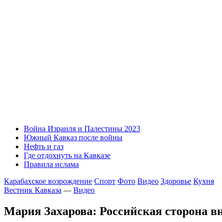
Война Израиля и Палестины 2023
Южный Кавказ после войны
Нефть и газ
Где отдохнуть на Кавказе
Правила ислама
Карабахское возрождение
Спорт
Фото
Видео
Здоровье
Кухня
Вестник Кавказа
—
Видео
Мария Захарова: Российская сторона в