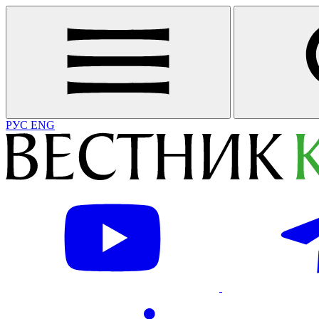
РУС
ENG