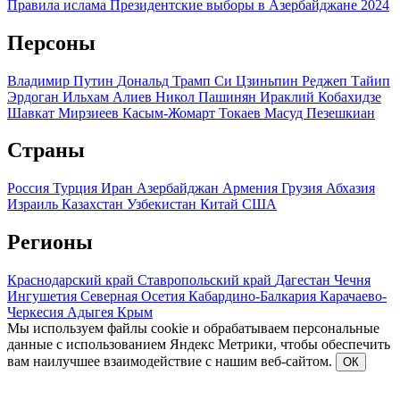
Правила ислама
Президентские выборы в Азербайджане 2024
Персоны
Владимир Путин
Дональд Трамп
Си Цзиньпин
Реджеп Тайип
Эрдоган
Ильхам Алиев
Никол Пашинян
Ираклий Кобахидзе
Шавкат Мирзиеев
Касым-Жомарт Токаев
Масуд Пезешкиан
Страны
Россия
Турция
Иран
Азербайджан
Армения
Грузия
Абхазия
Израиль
Казахстан
Узбекистан
Китай
США
Регионы
Краснодарский край
Ставропольский край
Дагестан
Чечня
Ингушетия
Северная Осетия
Кабардино-Балкария
Карачаево-
Черкесия
Адыгея
Крым
Мы используем файлы cookie и обрабатываем персональные
данные с использованием Яндекс Метрики, чтобы обеспечить
вам наилучшее взаимодействие с нашим веб-сайтом.
ОК