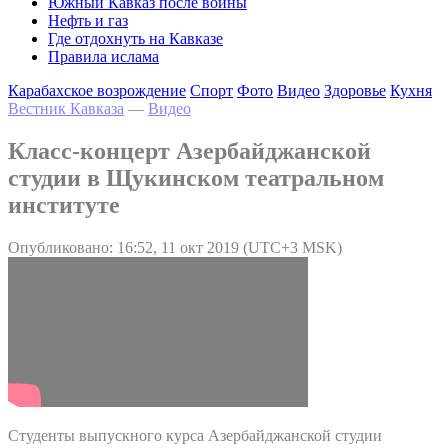
Южный Кавказ после войны
Нефть и газ
Где отдохнуть на Кавказе
Правила ислама
Карабахское возрождение
Спорт
Фото
Видео
Здоровье
Кухня
Вестник Кавказа
—
Видео
Класс-концерт Азербайджанской
студии в Щукинском театральном
институте
Опубликовано: 16:52, 11 окт 2019 (UTC+3 MSK)
Студенты выпускного курса Азербайджанской студии