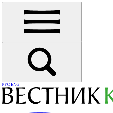
РУС
ENG