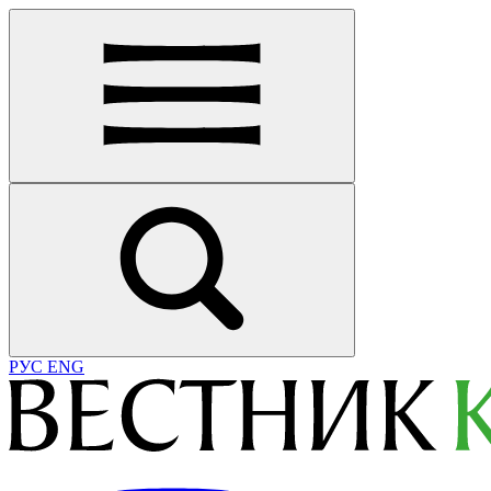
РУС
ENG