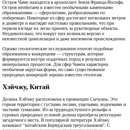
Остров Чамп находится в архипелаге Земля Франца-Иосифа.
Остров необитаем и известен необычными каменными
образованиями — сферолитами, разбросанными по
побережью. Некоторые из сфер достигают нескольких метров
в диаметре и выглядят настолько правильными, что при
первом взгляде их легко принять за рукотворные объекты.
Неудивительно, что вокруг них возникли версии о
неизвестной цивилизации и даже внеземном происхождении.
Однако геологические исследования относят подобные
образования к конкрециям — структурам, которые
формируются внутри осадочных пород в результате
минеральных процессов. Для сфер Чампа характерна
необычная округлая форма, но само существование
природных конкреций хорошо известно геологам.
Хэйчжу, Китай
Долина Хэйчжу расположена в провинции Сычуань. Это
горная территория с густыми лесами, ущельями, водоемами и
частыми туманами. Из-за труднодоступного рельефа и
суровых природных условий долина приобрела репутацию
загадочного места. В популярной литературе Хэйчжу
называют "китайским Бермудским треугольником". С