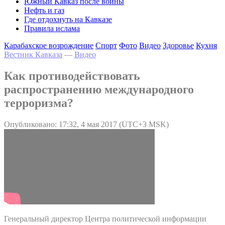
Южный Кавказ после войны
Нефть и газ
Где отдохнуть на Кавказе
Правила ислама
Карабахское возрождение
Спорт
Фото
Видео
Здоровье
Кухня
Вестник Кавказа
—
Видео
Как противодействовать
распространению международного
терроризма?
Опубликовано: 17:32, 4 мая 2017 (UTC+3 MSK)
Генеральный директор Центра политической информации