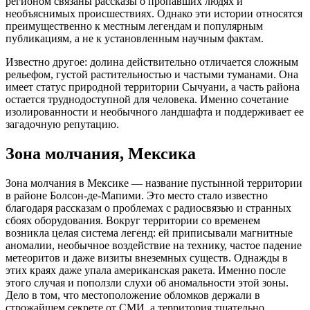
регионом связаны рассказы о пропавших людях и
необъяснимых происшествиях. Однако эти истории относятся
преимущественно к местным легендам и популярным
публикациям, а не к установленным научным фактам.
Известно другое: долина действительно отличается сложным
рельефом, густой растительностью и частыми туманами. Она
имеет статус природной территории Сычуани, а часть района
остается труднодоступной для человека. Именно сочетание
изолированности и необычного ландшафта и поддерживает ее
загадочную репутацию.
Зона молчания, Мексика
Зона молчания в Мексике — название пустынной территории
в районе Болсон-де-Мапими. Это место стало известно
благодаря рассказам о проблемах с радиосвязью и странных
сбоях оборудования. Вокруг территории со временем
возникла целая система легенд: ей приписывали магнитные
аномалии, необычное воздействие на технику, частое падение
метеоритов и даже визиты внеземных существ. Однажды в
этих краях даже упала американская ракета. Именно после
этого случая и поползли слухи об аномальности этой зоны.
Дело в том, что местоположение обломков держали в
строжайшем секрете от СМИ, а территория тщательно