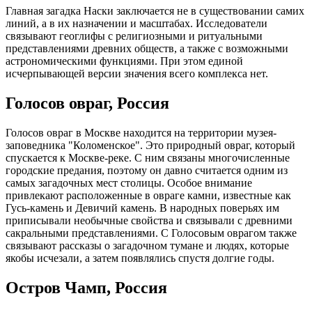
Главная загадка Наски заключается не в существовании самих
линий, а в их назначении и масштабах. Исследователи
связывают геоглифы с религиозными и ритуальными
представлениями древних обществ, а также с возможными
астрономическими функциями. При этом единой
исчерпывающей версии значения всего комплекса нет.
Голосов овраг, Россия
Голосов овраг в Москве находится на территории музея-
заповедника "Коломенское". Это природный овраг, который
спускается к Москве-реке. С ним связаны многочисленные
городские предания, поэтому он давно считается одним из
самых загадочных мест столицы. Особое внимание
привлекают расположенные в овраге камни, известные как
Гусь-камень и Девичий камень. В народных поверьях им
приписывали необычные свойства и связывали с древними
сакральными представлениями. С Голосовым оврагом также
связывают рассказы о загадочном тумане и людях, которые
якобы исчезали, а затем появлялись спустя долгие годы.
Остров Чамп, Россия