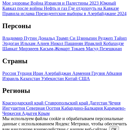
Мое здоровье
Война Израиля и Палестины 2023
Южный
Кавказ после войны
Нефть и газ
Где отдохнуть на Кавказе
Правила ислама
Президентские выборы в Азербайджане 2024
Персоны
Владимир Путин
Дональд Трамп
Си Цзиньпин
Реджеп Тайип
Эрдоган
Ильхам Алиев
Никол Пашинян
Ираклий Кобахидзе
Шавкат Мирзиеев
Касым-Жомарт Токаев
Масуд Пезешкиан
Страны
Россия
Турция
Иран
Азербайджан
Армения
Грузия
Абхазия
Израиль
Казахстан
Узбекистан
Китай
США
Регионы
Краснодарский край
Ставропольский край
Дагестан
Чечня
Ингушетия
Северная Осетия
Кабардино-Балкария
Карачаево-
Черкесия
Адыгея
Крым
Мы используем файлы cookie и обрабатываем персональные
данные с использованием Яндекс Метрики, чтобы обеспечить
вам наилучшее взаимодействие с нашим веб-сайтом.
ОК