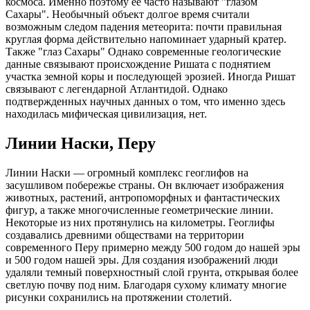
космоса. Именно поэтому ее часто называют "глазом
Сахары". Необычный объект долгое время считали
возможным следом падения метеорита: почти правильная
круглая форма действительно напоминает ударный кратер.
Также "глаз Сахары" Однако современные геологические
данные связывают происхождение Ришата с поднятием
участка земной коры и последующей эрозией. Иногда Ришат
связывают с легендарной Атлантидой. Однако
подтвержденных научных данных о том, что именно здесь
находилась мифическая цивилизация, нет.
Линии Наски, Перу
Линии Наски — огромный комплекс геоглифов на
засушливом побережье страны. Он включает изображения
животных, растений, антропоморфных и фантастических
фигур, а также многочисленные геометрические линии.
Некоторые из них протянулись на километры. Геоглифы
создавались древними обществами на территории
современного Перу примерно между 500 годом до нашей эры
и 500 годом нашей эры. Для создания изображений люди
удаляли темный поверхностный слой грунта, открывая более
светлую почву под ним. Благодаря сухому климату многие
рисунки сохранились на протяжении столетий.