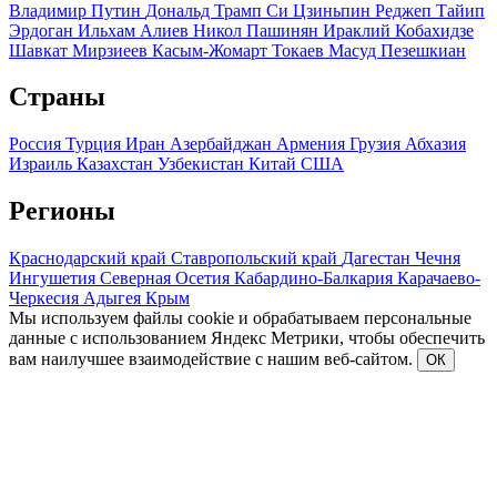
Владимир Путин
Дональд Трамп
Си Цзиньпин
Реджеп Тайип
Эрдоган
Ильхам Алиев
Никол Пашинян
Ираклий Кобахидзе
Шавкат Мирзиеев
Касым-Жомарт Токаев
Масуд Пезешкиан
Страны
Россия
Турция
Иран
Азербайджан
Армения
Грузия
Абхазия
Израиль
Казахстан
Узбекистан
Китай
США
Регионы
Краснодарский край
Ставропольский край
Дагестан
Чечня
Ингушетия
Северная Осетия
Кабардино-Балкария
Карачаево-
Черкесия
Адыгея
Крым
Мы используем файлы cookie и обрабатываем персональные
данные с использованием Яндекс Метрики, чтобы обеспечить
вам наилучшее взаимодействие с нашим веб-сайтом.
ОК