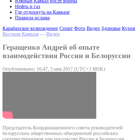
Южный Кавказ после войны
Нефть и газ
Где отдохнуть на Кавказе
Правила ислама
Карабахское возрождение
Спорт
Фото
Видео
Здоровье
Кухня
Вестник Кавказа
—
Видео
Геращенко Андрей об опыте
взаимодействия России и Белоруссии
Опубликовано: 16:47, 5 мая 2017 (UTC+3 MSK)
Председатель Координационного совета руководителей
белорусских общественных объединений российских
соотечественников при посольстве России в Белоруссии