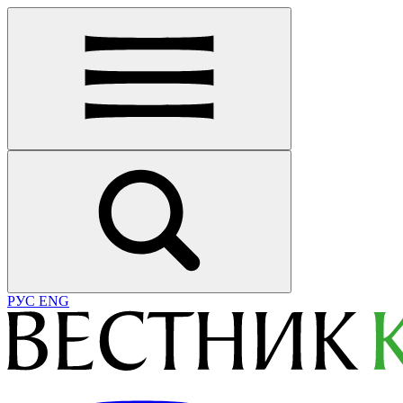
РУС
ENG