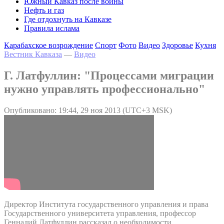
Южный Кавказ после войны
Нефть и газ
Где отдохнуть на Кавказе
Правила ислама
Карабахское возрождение
Спорт
Фото
Видео
Здоровье
Кухня
Вестник Кавказа
—
Видео
Г. Латфуллин: "Процессами миграции
нужно управлять профессионально"
Опубликовано: 19:44, 29 ноя 2013 (UTC+3 MSK)
Директор Института государственного управления и права
Государственного университета управления, профессор
Геннадий Латфуллин рассказал о необходимости