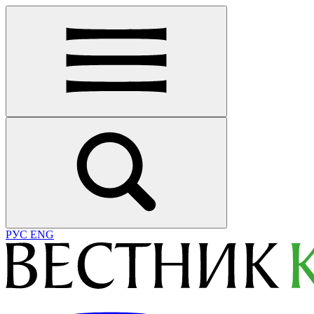
РУС
ENG