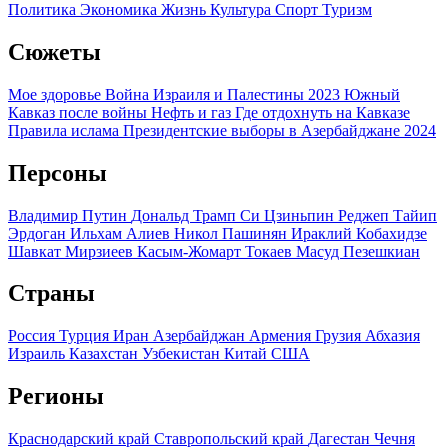
Политика
Экономика
Жизнь
Культура
Спорт
Туризм
Сюжеты
Мое здоровье
Война Израиля и Палестины 2023
Южный
Кавказ после войны
Нефть и газ
Где отдохнуть на Кавказе
Правила ислама
Президентские выборы в Азербайджане 2024
Персоны
Владимир Путин
Дональд Трамп
Си Цзиньпин
Реджеп Тайип
Эрдоган
Ильхам Алиев
Никол Пашинян
Ираклий Кобахидзе
Шавкат Мирзиеев
Касым-Жомарт Токаев
Масуд Пезешкиан
Страны
Россия
Турция
Иран
Азербайджан
Армения
Грузия
Абхазия
Израиль
Казахстан
Узбекистан
Китай
США
Регионы
Краснодарский край
Ставропольский край
Дагестан
Чечня