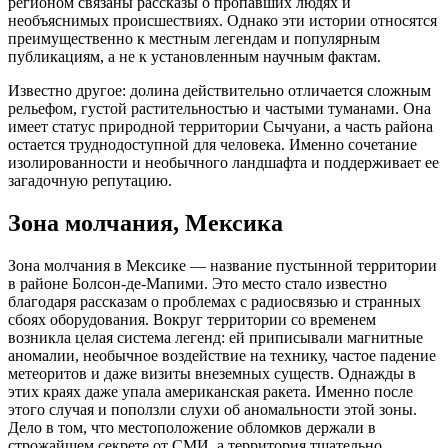
регионом связаны рассказы о пропавших людях и
необъяснимых происшествиях. Однако эти истории относятся
преимущественно к местным легендам и популярным
публикациям, а не к установленным научным фактам.
Известно другое: долина действительно отличается сложным
рельефом, густой растительностью и частыми туманами. Она
имеет статус природной территории Сычуани, а часть района
остается труднодоступной для человека. Именно сочетание
изолированности и необычного ландшафта и поддерживает ее
загадочную репутацию.
Зона молчания, Мексика
Зона молчания в Мексике — название пустынной территории
в районе Болсон-де-Мапими. Это место стало известно
благодаря рассказам о проблемах с радиосвязью и странных
сбоях оборудования. Вокруг территории со временем
возникла целая система легенд: ей приписывали магнитные
аномалии, необычное воздействие на технику, частое падение
метеоритов и даже визиты внеземных существ. Однажды в
этих краях даже упала американская ракета. Именно после
этого случая и поползли слухи об аномальности этой зоны.
Дело в том, что местоположение обломков держали в
строжайшем секрете от СМИ, а территория тщательно