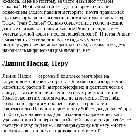
космоса. Именно поэтому ее часто называют "глазом
Сахары". Необычный объект долгое время считали
возможным следом падения метеорита: почти правильная
круглая форма действительно напоминает ударный кратер.
Также "глаз Сахары" Однако современные геологические
данные связывают происхождение Ришата с поднятием
участка земной коры и последующей эрозией. Иногда Ришат
связывают с легендарной Атлантидой. Однако
подтвержденных научных данных о том, что именно здесь
находилась мифическая цивилизация, нет.
Линии Наски, Перу
Линии Наски — огромный комплекс геоглифов на
засушливом побережье страны. Он включает изображения
животных, растений, антропоморфных и фантастических
фигур, а также многочисленные геометрические линии.
Некоторые из них протянулись на километры. Геоглифы
создавались древними обществами на территории
современного Перу примерно между 500 годом до нашей эры
и 500 годом нашей эры. Для создания изображений люди
удаляли темный поверхностный слой грунта, открывая более
светлую почву под ним. Благодаря сухому климату многие
рисунки сохранились на протяжении столетий.