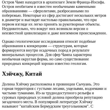
Остров Чамп находится в архипелаге Земля Франца-Иосифа.
Остров необитаем и известен необычными каменными
образованиями — сферолитами, разбросанными по
побережью. Некоторые из сфер достигают нескольких метров
в диаметре и выглядят настолько правильными, что при
первом взгляде их легко принять за рукотворные объекты.
Неудивительно, что вокруг них возникли версии о
неизвестной цивилизации и даже внеземном происхождении.
Однако геологические исследования относят подобные
образования к конкрециям — структурам, которые
формируются внутри осадочных пород в результате
минеральных процессов. Для сфер Чампа характерна
необычная округлая форма, но само существование
природных конкреций хорошо известно геологам.
Хэйчжу, Китай
Долина Хэйчжу расположена в провинции Сычуань. Это
горная территория с густыми лесами, ущельями, водоемами и
частыми туманами. Из-за труднодоступного рельефа и
суровых природных условий долина приобрела репутацию
загадочного места. В популярной литературе Хэйчжу
называют "китайским Бермудским треугольником". С