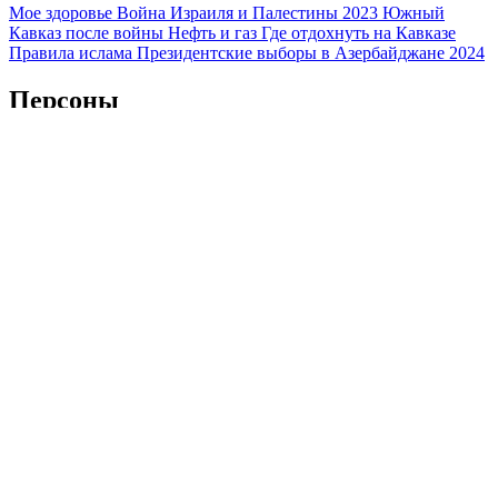
Мое здоровье
Война Израиля и Палестины 2023
Южный
Кавказ после войны
Нефть и газ
Где отдохнуть на Кавказе
Правила ислама
Президентские выборы в Азербайджане 2024
Персоны
Владимир Путин
Дональд Трамп
Си Цзиньпин
Реджеп Тайип
Эрдоган
Ильхам Алиев
Никол Пашинян
Ираклий Кобахидзе
Шавкат Мирзиеев
Касым-Жомарт Токаев
Масуд Пезешкиан
Страны
Россия
Турция
Иран
Азербайджан
Армения
Грузия
Абхазия
Израиль
Казахстан
Узбекистан
Китай
США
Регионы
Краснодарский край
Ставропольский край
Дагестан
Чечня
Ингушетия
Северная Осетия
Кабардино-Балкария
Карачаево-
Черкесия
Адыгея
Крым
Мы используем файлы cookie и обрабатываем персональные
данные с использованием Яндекс Метрики, чтобы обеспечить
вам наилучшее взаимодействие с нашим веб-сайтом.
ОК