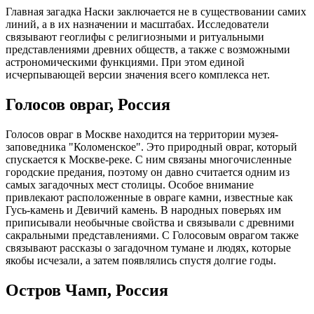
Главная загадка Наски заключается не в существовании самих
линий, а в их назначении и масштабах. Исследователи
связывают геоглифы с религиозными и ритуальными
представлениями древних обществ, а также с возможными
астрономическими функциями. При этом единой
исчерпывающей версии значения всего комплекса нет.
Голосов овраг, Россия
Голосов овраг в Москве находится на территории музея-
заповедника "Коломенское". Это природный овраг, который
спускается к Москве-реке. С ним связаны многочисленные
городские предания, поэтому он давно считается одним из
самых загадочных мест столицы. Особое внимание
привлекают расположенные в овраге камни, известные как
Гусь-камень и Девичий камень. В народных поверьях им
приписывали необычные свойства и связывали с древними
сакральными представлениями. С Голосовым оврагом также
связывают рассказы о загадочном тумане и людях, которые
якобы исчезали, а затем появлялись спустя долгие годы.
Остров Чамп, Россия