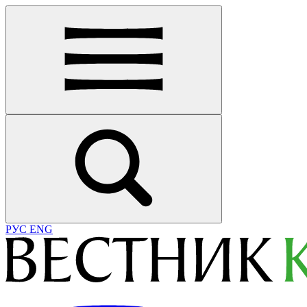
РУС
ENG