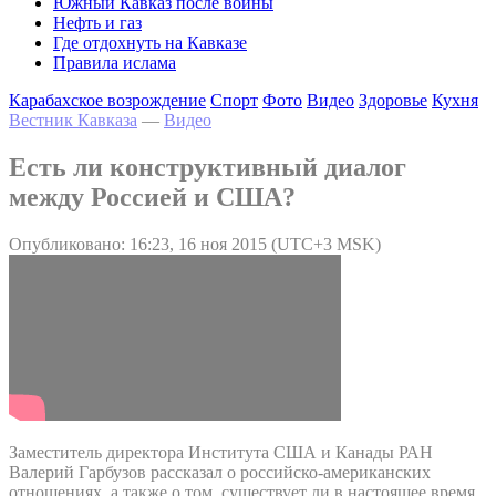
Южный Кавказ после войны
Нефть и газ
Где отдохнуть на Кавказе
Правила ислама
Карабахское возрождение
Спорт
Фото
Видео
Здоровье
Кухня
Вестник Кавказа
—
Видео
Есть ли конструктивный диалог
между Россией и США?
Опубликовано: 16:23, 16 ноя 2015 (UTC+3 MSK)
Заместитель директора Института США и Канады РАН
Валерий Гарбузов рассказал о российско-американских
отношениях, а также о том, существует ли в настоящее время