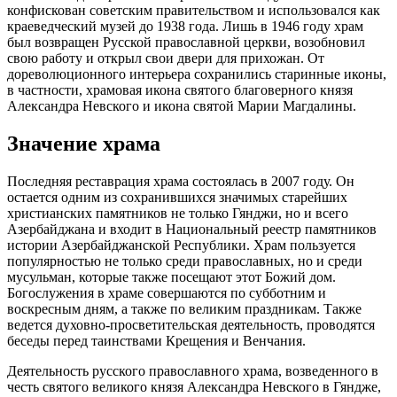
конфискован советским правительством и использовался как
краеведческий музей до 1938 года. Лишь в 1946 году храм
был возвращен Русской православной церкви, возобновил
свою работу и открыл свои двери для прихожан. От
дореволюционного интерьера сохранились старинные иконы,
в частности, храмовая икона святого благоверного князя
Александра Невского и икона святой Марии Магдалины.
Значение храма
Последняя реставрация храма состоялась в 2007 году. Он
остается одним из сохранившихся значимых старейших
христианских памятников не только Гянджи, но и всего
Азербайджана и входит в Национальный реестр памятников
истории Азербайджанской Республики. Храм пользуется
популярностью не только среди православных, но и среди
мусульман, которые также посещают этот Божий дом.
Богослужения в храме совершаются по субботним и
воскресным дням, а также по великим праздникам. Также
ведется духовно-просветительская деятельность, проводятся
беседы перед таинствами Крещения и Венчания.
Деятельность русского православного храма, возведенного в
честь святого великого князя Александра Невского в Гяндже,