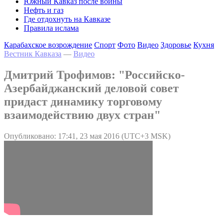
Южный Кавказ после войны
Нефть и газ
Где отдохнуть на Кавказе
Правила ислама
Карабахское возрождение
Спорт
Фото
Видео
Здоровье
Кухня
Вестник Кавказа
—
Видео
Дмитрий Трофимов: "Российско-
Азербайджанский деловой совет
придаст динамику торговому
взаимодействию двух стран"
Опубликовано: 17:41, 23 мая 2016 (UTC+3 MSK)