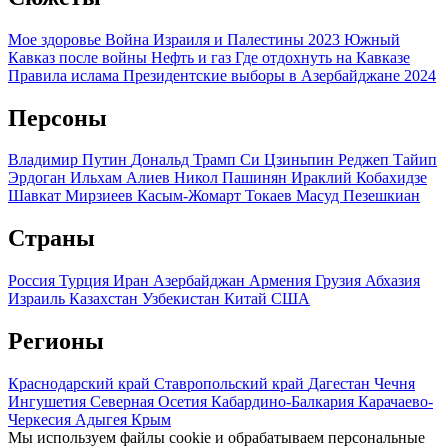
Мое здоровье
Война Израиля и Палестины 2023
Южный
Кавказ после войны
Нефть и газ
Где отдохнуть на Кавказе
Правила ислама
Президентские выборы в Азербайджане 2024
Персоны
Владимир Путин
Дональд Трамп
Си Цзиньпин
Реджеп Тайип
Эрдоган
Ильхам Алиев
Никол Пашинян
Ираклий Кобахидзе
Шавкат Мирзиеев
Касым-Жомарт Токаев
Масуд Пезешкиан
Страны
Россия
Турция
Иран
Азербайджан
Армения
Грузия
Абхазия
Израиль
Казахстан
Узбекистан
Китай
США
Регионы
Краснодарский край
Ставропольский край
Дагестан
Чечня
Ингушетия
Северная Осетия
Кабардино-Балкария
Карачаево-
Черкесия
Адыгея
Крым
Мы используем файлы cookie и обрабатываем персональные