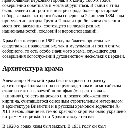
православной церковью города, а к концу 1880-х годов
совершенно обветшала и могла обрушиться. В связи с этим
было решено построить в центре города более просторный
собор, закладка которого была совершена 22 апреля 1884 года
при участии экзарха Грузии Павла и при большом стечении
местного населения, состоящего из людей разных
национальностей, сословий и вероисповеданий.
Храм был построен в 1887 году на благотворительные
средства как православных, так и мусульман и носил статус
соборного, то есть особо значимого храма, служащего для
совершения богослужений духовенством нескольких церквей.
Архитектура храма
Александро-Невский храм был построен по проекту
архитектора Гольма и под его руководством в византийском
стиле из так называемой «плинфы» (от греч. слова –
«кирпич»), то есть широкого и плоского обожженного
кирпича, считавшегося основным строительным материалом
в архитектуре Византии и в русском храмовом зодчестве X-
XIII веков. Здание из темно-красного кирпича было украшено
витражами и резьбой по Храм в эпоху атеизма
В 1920-х годах храм был закрыт. В 1931 году он был