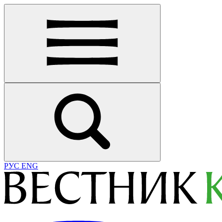
РУС
ENG