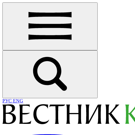
РУС
ENG