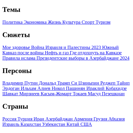
Темы
Политика
Экономика
Жизнь
Культура
Спорт
Туризм
Сюжеты
Мое здоровье
Война Израиля и Палестины 2023
Южный
Кавказ после войны
Нефть и газ
Где отдохнуть на Кавказе
Правила ислама
Президентские выборы в Азербайджане 2024
Персоны
Владимир Путин
Дональд Трамп
Си Цзиньпин
Реджеп Тайип
Эрдоган
Ильхам Алиев
Никол Пашинян
Ираклий Кобахидзе
Шавкат Мирзиеев
Касым-Жомарт Токаев
Масуд Пезешкиан
Страны
Россия
Турция
Иран
Азербайджан
Армения
Грузия
Абхазия
Израиль
Казахстан
Узбекистан
Китай
США