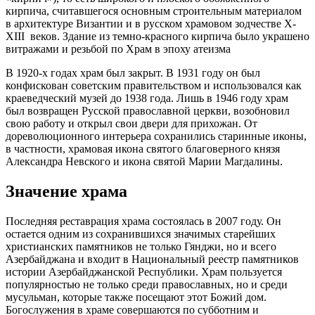
кирпича, считавшегося основным строительным материалом
в архитектуре Византии и в русском храмовом зодчестве X-
XIII веков. Здание из темно-красного кирпича было украшено
витражами и резьбой по Храм в эпоху атеизма
В 1920-х годах храм был закрыт. В 1931 году он был
конфискован советским правительством и использовался как
краеведческий музей до 1938 года. Лишь в 1946 году храм
был возвращен Русской православной церкви, возобновил
свою работу и открыл свои двери для прихожан. От
дореволюционного интерьера сохранились старинные иконы,
в частности, храмовая икона святого благоверного князя
Александра Невского и икона святой Марии Магдалины.
Значение храма
Последняя реставрация храма состоялась в 2007 году. Он
остается одним из сохранившихся значимых старейших
христианских памятников не только Гянджи, но и всего
Азербайджана и входит в Национальный реестр памятников
истории Азербайджанской Республики. Храм пользуется
популярностью не только среди православных, но и среди
мусульман, которые также посещают этот Божий дом.
Богослужения в храме совершаются по субботним и