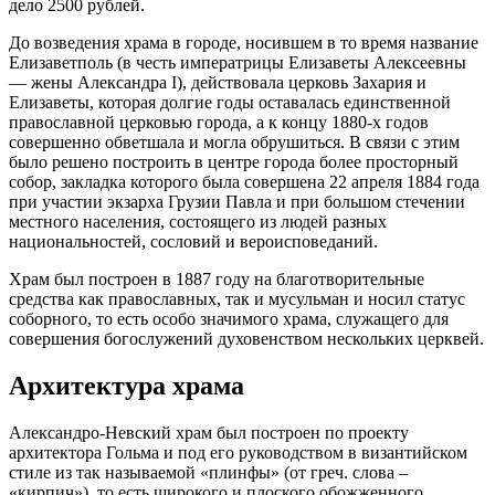
дело 2500 рублей.
До возведения храма в городе, носившем в то время название
Елизаветполь (в честь императрицы Елизаветы Алексеевны
— жены Александра I), действовала церковь Захария и
Елизаветы, которая долгие годы оставалась единственной
православной церковью города, а к концу 1880-х годов
совершенно обветшала и могла обрушиться. В связи с этим
было решено построить в центре города более просторный
собор, закладка которого была совершена 22 апреля 1884 года
при участии экзарха Грузии Павла и при большом стечении
местного населения, состоящего из людей разных
национальностей, сословий и вероисповеданий.
Храм был построен в 1887 году на благотворительные
средства как православных, так и мусульман и носил статус
соборного, то есть особо значимого храма, служащего для
совершения богослужений духовенством нескольких церквей.
Архитектура храма
Александро-Невский храм был построен по проекту
архитектора Гольма и под его руководством в византийском
стиле из так называемой «плинфы» (от греч. слова –
«кирпич»), то есть широкого и плоского обожженного