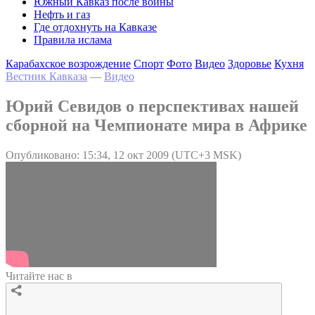
Южный Кавказ после войны
Нефть и газ
Где отдохнуть на Кавказе
Правила ислама
Карабахское возрождение
Спорт
Фото
Видео
Здоровье
Кухня
Вестник Кавказа
—
Видео
Юрий Севидов о перспективах нашей
сборной на Чемпионате мира в Африке
Опубликовано: 15:34, 12 окт 2009 (UTC+3 MSK)
Читайте нас в