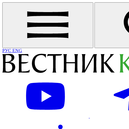
РУС
ENG