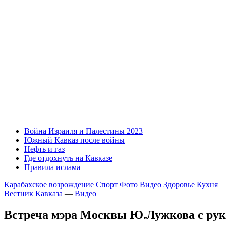
Война Израиля и Палестины 2023
Южный Кавказ после войны
Нефть и газ
Где отдохнуть на Кавказе
Правила ислама
Карабахское возрождение
Спорт
Фото
Видео
Здоровье
Кухня
Вестник Кавказа
—
Видео
Встреча мэра Москвы Ю.Лужкова с рук