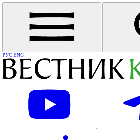
РУС
ENG