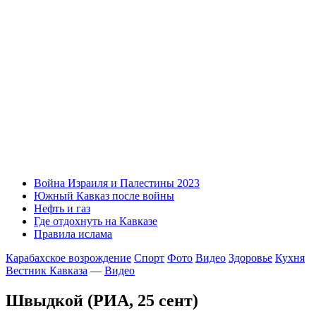
Война Израиля и Палестины 2023
Южный Кавказ после войны
Нефть и газ
Где отдохнуть на Кавказе
Правила ислама
Карабахское возрождение
Спорт
Фото
Видео
Здоровье
Кухня
Вестник Кавказа
—
Видео
Швыдкой (РИА, 25 сент)