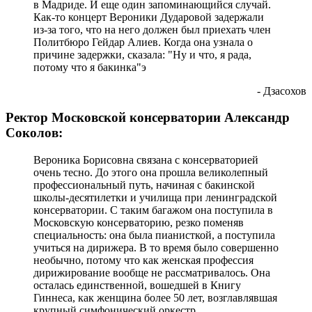
в Мадриде. И еще один запоминающийся случай.
Как-то концерт Вероники Дударовой задержали
из-за того, что на него должен был приехать член
Политбюро Гейдар Алиев. Когда она узнала о
причине задержки, сказала: "Ну и что, я рада,
потому что я бакинка"э
- Дзасохов
Ректор Московской консерватории Александр
Соколов:
Вероника Борисовна связана с консерваторией
очень тесно. До этого она прошла великолепный
профессиональный путь, начиная с бакинской
школы-десятилетки и училища при ленинградской
консерватории. С таким багажом она поступила в
Московскую консерваторию, резко поменяв
специальность: она была пианисткой, а поступила
учиться на дирижера. В то время было совершенно
необычно, потому что как женская профессия
дирижирование вообще не рассматривалось. Она
осталась единственной, вошедшей в Книгу
Гиннеса, как женщина более 50 лет, возглавлявшая
крупный симфонический оркестр.