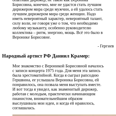
Борисовна, конечно, мне не удастся стать лучшим
дирижером мира среди мужчин, а ей удалось стать
лучшим дирижером мира среди женщин. Надо
иметь невероятный характер, невероятный талант,
силу воли, не говоря уже о том, что необходимо
любому музыканту, особенно руководителю
коллектива – ритм, энергию, мощь. Всё это было в
Веронике Борисовне.
- Гергиев
Народный артист РФ Даниил Крамер:
Мое знакомство с Вероникой Борисовной началось
с записи концерта 1975 года. Для меня эта запись
была хрестоматийной. Когда я сыграл рапсодию
Гершвина, ее услышала Вероника Борисовна, ей
понравилось, она позвала меня выступать вместе.
И вот тогда я увидел, как знаменитый дирижер,
работая с молодым, практически начинающим
пианистом, внимательнейшим образом
выслушивала мои идеи, и когда ей нравилось,
соглашалась.