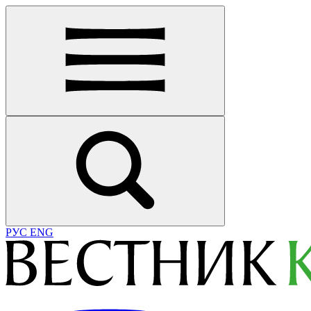
РУС
ENG