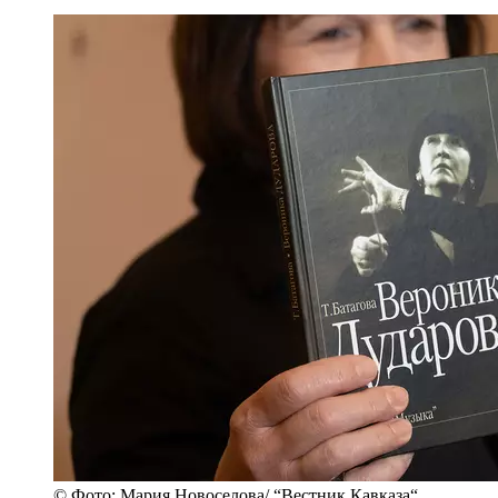
© Фото: Мария Новоселова/ “Вестник Кавказа“