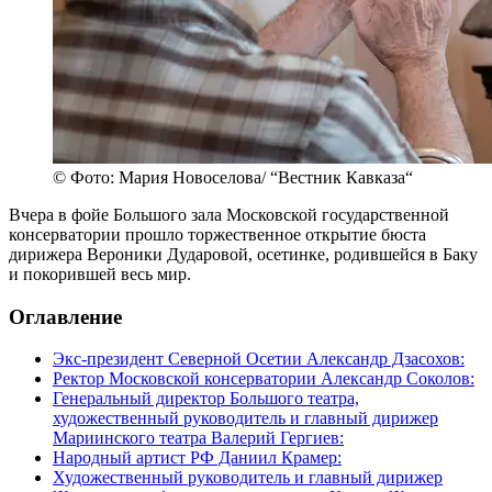
© Фото: Мария Новоселова/ “Вестник Кавказа“
Вчера в фойе Большого зала Московской государственной
консерватории прошло торжественное открытие бюста
дирижера Вероники Дударовой, осетинке, родившейся в Баку
и покорившей весь мир.
Оглавление
Экс-президент Северной Осетии Александр Дзасохов:
Ректор Московской консерватории Александр Соколов:
Генеральный директор Большого театра,
художественный руководитель и главный дирижер
Мариинского театра Валерий Гергиев:
Народный артист РФ Даниил Крамер:
Художественный руководитель и главный дирижер