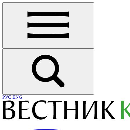
РУС
ENG