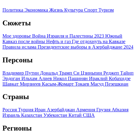
Политика
Экономика
Жизнь
Культура
Спорт
Туризм
Сюжеты
Мое здоровье
Война Израиля и Палестины 2023
Южный
Кавказ после войны
Нефть и газ
Где отдохнуть на Кавказе
Правила ислама
Президентские выборы в Азербайджане 2024
Персоны
Владимир Путин
Дональд Трамп
Си Цзиньпин
Реджеп Тайип
Эрдоган
Ильхам Алиев
Никол Пашинян
Ираклий Кобахидзе
Шавкат Мирзиеев
Касым-Жомарт Токаев
Масуд Пезешкиан
Страны
Россия
Турция
Иран
Азербайджан
Армения
Грузия
Абхазия
Израиль
Казахстан
Узбекистан
Китай
США
Регионы