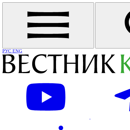
РУС
ENG