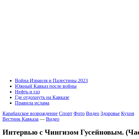
Война Израиля и Палестины 2023
Южный Кавказ после войны
Нефть и газ
Где отдохнуть на Кавказе
Правила ислама
Карабахское возрождение
Спорт
Фото
Видео
Здоровье
Кухня
Вестник Кавказа
—
Видео
Интервью с Чингизом Гусейновым. (Час