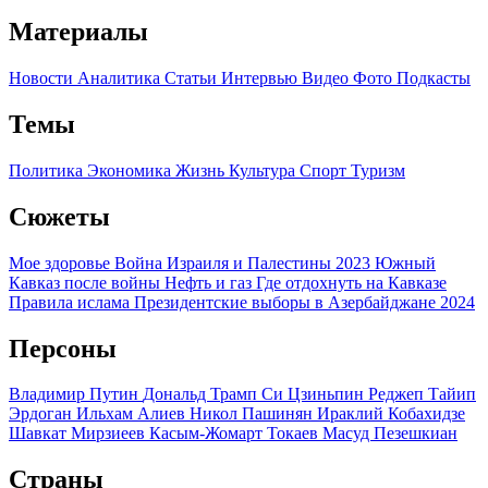
Материалы
Новости
Аналитика
Статьи
Интервью
Видео
Фото
Подкасты
Темы
Политика
Экономика
Жизнь
Культура
Спорт
Туризм
Сюжеты
Мое здоровье
Война Израиля и Палестины 2023
Южный
Кавказ после войны
Нефть и газ
Где отдохнуть на Кавказе
Правила ислама
Президентские выборы в Азербайджане 2024
Персоны
Владимир Путин
Дональд Трамп
Си Цзиньпин
Реджеп Тайип
Эрдоган
Ильхам Алиев
Никол Пашинян
Ираклий Кобахидзе
Шавкат Мирзиеев
Касым-Жомарт Токаев
Масуд Пезешкиан
Страны