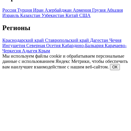
Россия
Турция
Иран
Азербайджан
Армения
Грузия
Абхазия
Израиль
Казахстан
Узбекистан
Китай
США
Регионы
Краснодарский край
Ставропольский край
Дагестан
Чечня
Ингушетия
Северная Осетия
Кабардино-Балкария
Карачаево-
Черкесия
Адыгея
Крым
Мы используем файлы cookie и обрабатываем персональные
данные с использованием Яндекс Метрики, чтобы обеспечить
вам наилучшее взаимодействие с нашим веб-сайтом.
ОК