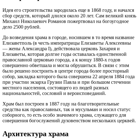
Идея его строительства зародилась еще в 1868 году, и начался
сбор средств, который длился около 20 лет. Сам великий князь
Михаил Николаевич Романов пожертвовал на богоугодное
дело 2500 рублей.
До возведения храма в городе, носившем в то время название
Елизаветполь (в честь императрицы Елизаветы Алексеевны
— жены Александра I), действовала церковь Захария и
Елизаветы, которая долгие годы оставалась единственной
православной церковью города, а к концу 1880-х годов
совершенно обветшала и могла обрушиться. В связи с этим
было решено построить в центре города более просторный
собор, закладка которого была совершена 22 апреля 1884 года
при участии экзарха Грузии Павла и при большом стечении
местного населения, состоящего из людей разных
национальностей, сословий и вероисповеданий.
Храм был построен в 1887 году на благотворительные
средства как православных, так и мусульман и носил статус
соборного, то есть особо значимого храма, служащего для
совершения богослужений духовенством нескольких церквей.
Архитектура храма