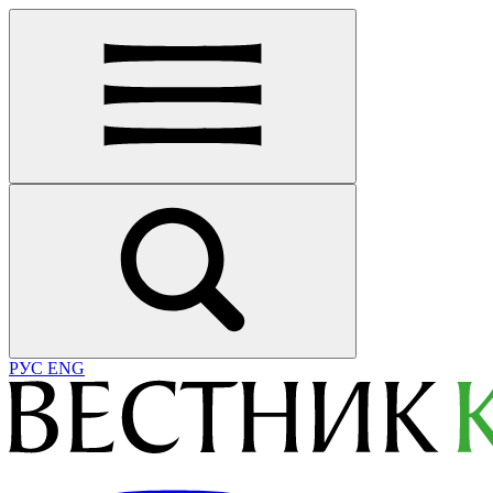
РУС
ENG