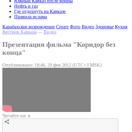
Южный Кавказ после войны
Нефть и газ
Где отдохнуть на Кавказе
Правила ислама
Карабахское возрождение
Спорт
Фото
Видео
Здоровье
Кухня
Вестник Кавказа
—
Видео
Презентация фильма "Коридор без
конца"
Опубликовано: 18:46, 29 фев 2012 (UTC+3 MSK)
Читайте нас в