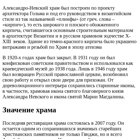
Александро-Невский храм был построен по проекту
архитектора Гольма и под его руководством в византийском
стиле из так называемой «плинфы» (от греч. слова –
«кирпич»), то есть широкого и плоского обожженного
кирпича, считавшегося основным строительным материалом
в архитектуре Византии и в русском храмовом зодчестве X-
XIII веков. Здание из темно-красного кирпича было украшено
витражами и резьбой по Храм в эпоху атеизма
В 1920-х годах храм был закрыт. В 1931 году он был
конфискован советским правительством и использовался как
краеведческий музей до 1938 года. Лишь в 1946 году храм
был возвращен Русской православной церкви, возобновил
свою работу и открыл свои двери для прихожан. От
дореволюционного интерьера сохранились старинные иконы,
в частности, храмовая икона святого благоверного князя
Александра Невского и икона святой Марии Магдалины.
Значение храма
Последняя реставрация храма состоялась в 2007 году. Он
остается одним из сохранившихся значимых старейших
христианских памятников не только Гянджи, но и всего