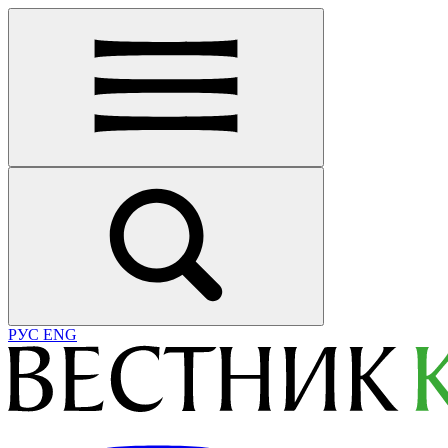
РУС
ENG