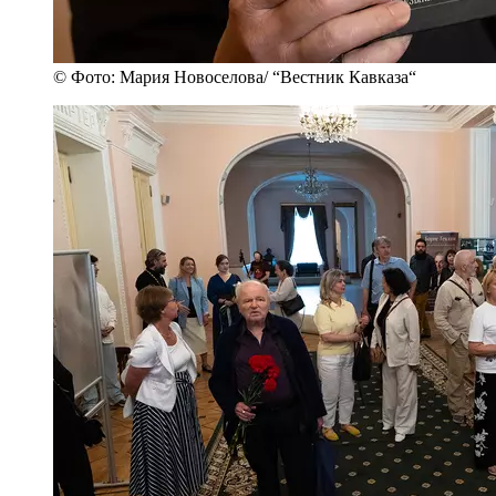
© Фото: Мария Новоселова/ “Вестник Кавказа“