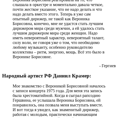
слышала в оркестре и моментально давала четкое,
почти жесткое указание, что не надо делать и что
надо делать вместо этого. Теперь я уже сам
опытный дирижер, не такой как Вероника
Борисовна, конечно, мне не удастся стать лучшим
дирижером мира среди мужчин, а ей удалось стать
лучшим дирижером мира среди женщин. Надо
иметь невероятный характер, невероятный талант,
силу воли, не говоря уже о том, что необходимо
любому музыканту, особенно руководителю
коллектива – ритм, энергию, мощь. Всё это было в
Веронике Борисовне.
- Гергиев
Народный артист РФ Даниил Крамер:
Мое знакомство с Вероникой Борисовной началось
с записи концерта 1975 года. Для меня эта запись
была хрестоматийной. Когда я сыграл рапсодию
Гершвина, ее услышала Вероника Борисовна, ей
понравилось, она позвала меня выступать вместе.
И вот тогда я увидел, как знаменитый дирижер,
работая с молодым, практически начинающим