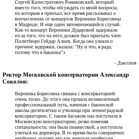
Сергей Калистратович Романовский, который
вместо того, чтобы обсуждать со мной вопросы,
по которым я приехал, все время рассказывал о
впечатлениях от концертов Вероники Борисовны
в Мадриде. И еще один запоминающийся случай.
Как-то концерт Вероники Дударовой задержали
из-за того, что на него должен был приехать член
Политбюро Гейдар Алиев. Когда она узнала о
причине задержки, сказала: "Ну и что, я рада,
потому что я бакинка"э
- Дзасохов
Ректор Московской консерватории Александр
Соколов:
Вероника Борисовна связана с консерваторией
очень тесно. До этого она прошла великолепный
профессиональный путь, начиная с бакинской
школы-десятилетки и училища при ленинградской
консерватории. С таким багажом она поступила в
Московскую консерваторию, резко поменяв
специальность: она была пианисткой, а поступила
учиться на дирижера. В то время было совершенно
необычно, потому что как женская профессия