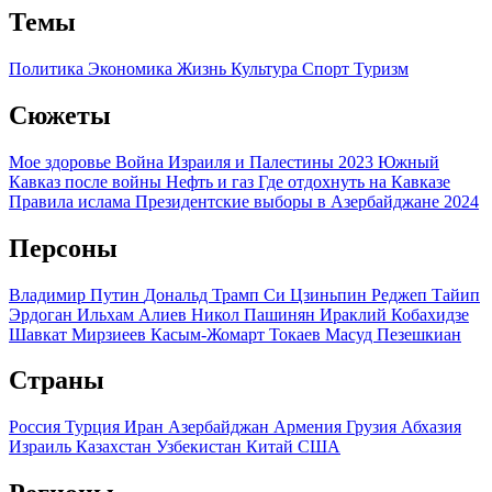
Темы
Политика
Экономика
Жизнь
Культура
Спорт
Туризм
Сюжеты
Мое здоровье
Война Израиля и Палестины 2023
Южный
Кавказ после войны
Нефть и газ
Где отдохнуть на Кавказе
Правила ислама
Президентские выборы в Азербайджане 2024
Персоны
Владимир Путин
Дональд Трамп
Си Цзиньпин
Реджеп Тайип
Эрдоган
Ильхам Алиев
Никол Пашинян
Ираклий Кобахидзе
Шавкат Мирзиеев
Касым-Жомарт Токаев
Масуд Пезешкиан
Страны
Россия
Турция
Иран
Азербайджан
Армения
Грузия
Абхазия
Израиль
Казахстан
Узбекистан
Китай
США