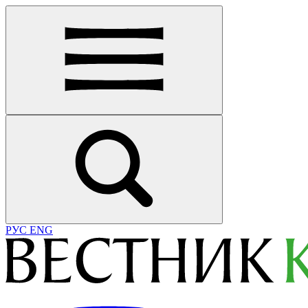
РУС
ENG