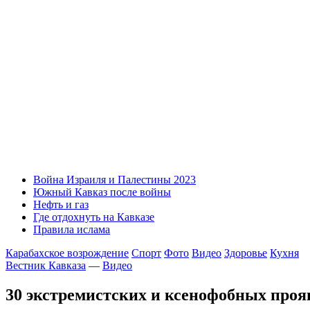
Война Израиля и Палестины 2023
Южный Кавказ после войны
Нефть и газ
Где отдохнуть на Кавказе
Правила ислама
Карабахское возрождение
Спорт
Фото
Видео
Здоровье
Кухня
Вестник Кавказа
—
Видео
30 экстремистских и ксенофобных прояв