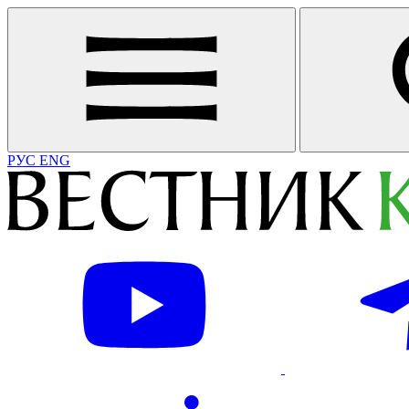
РУС
ENG