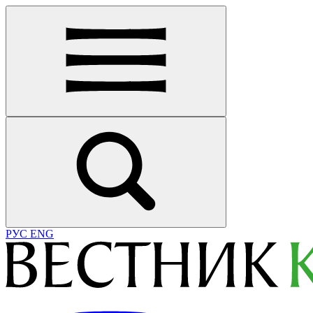
РУС
ENG