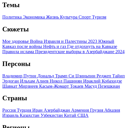
Темы
Политика
Экономика
Жизнь
Культура
Спорт
Туризм
Сюжеты
Мое здоровье
Война Израиля и Палестины 2023
Южный
Кавказ после войны
Нефть и газ
Где отдохнуть на Кавказе
Правила ислама
Президентские выборы в Азербайджане 2024
Персоны
Владимир Путин
Дональд Трамп
Си Цзиньпин
Реджеп Тайип
Эрдоган
Ильхам Алиев
Никол Пашинян
Ираклий Кобахидзе
Шавкат Мирзиеев
Касым-Жомарт Токаев
Масуд Пезешкиан
Страны
Россия
Турция
Иран
Азербайджан
Армения
Грузия
Абхазия
Израиль
Казахстан
Узбекистан
Китай
США
Регионы