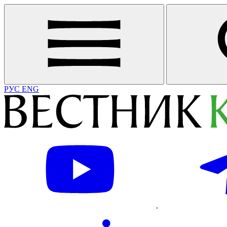
РУС
ENG