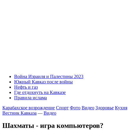
Война Израиля и Палестины 2023
Южный Кавказ после войны
Нефть и газ
Где отдохнуть на Кавказе
Правила ислама
Карабахское возрождение
Спорт
Фото
Видео
Здоровье
Кухня
Вестник Кавказа
—
Видео
Шахматы - игра компьютеров?