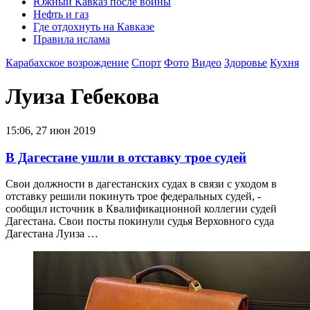
Южный Кавказ после войны
Нефть и газ
Где отдохнуть на Кавказе
Правила ислама
Карабахское возрождение
Спорт
Фото
Видео
Здоровье
Кухня
Луиза Гебекова
15:06, 27 июн 2019
В Дагестане ушли в отставку трое судей
Свои должности в дагестанских судах в связи с уходом в
отставку решили покинуть трое федеральных судей, -
сообщил источник в Квалификационной коллегии судей
Дагестана. Свои посты покинули судья Верховного суда
Дагестана Луиза …