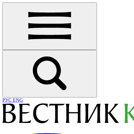
РУС
ENG