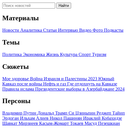
Найти
Материалы
Новости
Аналитика
Статьи
Интервью
Видео
Фото
Подкасты
Темы
Политика
Экономика
Жизнь
Культура
Спорт
Туризм
Сюжеты
Мое здоровье
Война Израиля и Палестины 2023
Южный
Кавказ после войны
Нефть и газ
Где отдохнуть на Кавказе
Правила ислама
Президентские выборы в Азербайджане 2024
Персоны
Владимир Путин
Дональд Трамп
Си Цзиньпин
Реджеп Тайип
Эрдоган
Ильхам Алиев
Никол Пашинян
Ираклий Кобахидзе
Шавкат Мирзиеев
Касым-Жомарт Токаев
Масуд Пезешкиан