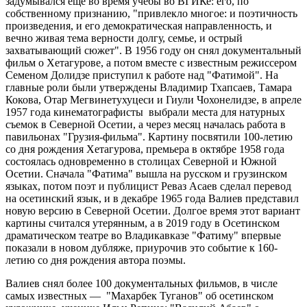
задумывался еще во время учебы во ВГИКе: его, по
собственному признанию, "привлекло многое: и поэтичность
произведения, и его демократическая направленность, и
вечно живая тема верности долгу, семье, и острый
захватывающий сюжет". В 1956 году он снял документальный
фильм о Хетагурове, а потом вместе с известным режиссером
Семеном Долидзе приступил к работе над "Фатимой". На
главные роли были утверждены Владимир Тхапсаев, Тамара
Кокова, Отар Мегвинетухуцеси и Гиули Чохонелидзе, в апреле
1957 года кинематографисты выбрали места для натурных
съемок в Северной Осетии, а через месяц началась работа в
павильонах "Грузия-фильма". Картину посвятили 100-летию
со дня рождения Хетагурова, премьера в октябре 1958 года
состоялась одновременно в столицах Северной и Южной
Осетии. Сначала "Фатима" вышла на русском и грузинском
языках, потом поэт и публицист Реваз Асаев сделал перевод
на осетинский язык, и в декабре 1965 года Валиев представил
новую версию в Северной Осетии. Долгое время этот вариант
картины считался утерянным, а в 2019 году в Осетинском
драматическом театре во Владикавказе "Фатиму" впервые
показали в новом дубляже, приурочив это событие к 160-
летию со дня рождения автора поэмы.
Валиев снял более 100 документальных фильмов, в числе
самых известных — "Махарбек Туганов" об осетинском