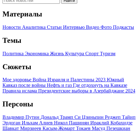
Найти
Материалы
Новости
Аналитика
Статьи
Интервью
Видео
Фото
Подкасты
Темы
Политика
Экономика
Жизнь
Культура
Спорт
Туризм
Сюжеты
Мое здоровье
Война Израиля и Палестины 2023
Южный
Кавказ после войны
Нефть и газ
Где отдохнуть на Кавказе
Правила ислама
Президентские выборы в Азербайджане 2024
Персоны
Владимир Путин
Дональд Трамп
Си Цзиньпин
Реджеп Тайип
Эрдоган
Ильхам Алиев
Никол Пашинян
Ираклий Кобахидзе
Шавкат Мирзиеев
Касым-Жомарт Токаев
Масуд Пезешкиан