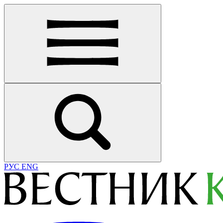
РУС
ENG