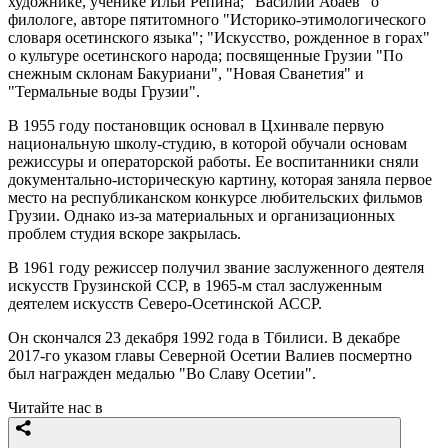
художнике, ученике Ильи Репина; "Василий Абаев" о
филологе, авторе пятитомного "Историко-этимологического
словаря осетинского языка"; "Искусство, рожденное в горах"
о культуре осетинского народа; посвященные Грузии "По
снежным склонам Бакуриани", "Новая Сванетия" и
"Термальные воды Грузии".
В 1955 году постановщик основал в Цхинвале первую
национальную школу-студию, в которой обучали основам
режиссуры и операторской работы. Ее воспитанники сняли
документально-историческую картину, которая заняла первое
место на республиканском конкурсе любительских фильмов
Грузии. Однако из-за материальных и организационных
проблем студия вскоре закрылась.
В 1961 году режиссер получил звание заслуженного деятеля
искусств Грузинской ССР, в 1965-м стал заслуженным
деятелем искусств Северо-Осетинской АССР.
Он скончался 23 декабря 1992 года в Тбилиси. В декабре
2017-го указом главы Северной Осетии Валиев посмертно
был награжден медалью "Во Славу Осетии".
Читайте нас в