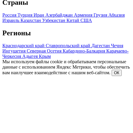
Страны
Россия
Турция
Иран
Азербайджан
Армения
Грузия
Абхазия
Израиль
Казахстан
Узбекистан
Китай
США
Регионы
Краснодарский край
Ставропольский край
Дагестан
Чечня
Ингушетия
Северная Осетия
Кабардино-Балкария
Карачаево-
Черкесия
Адыгея
Крым
Мы используем файлы cookie и обрабатываем персональные
данные с использованием Яндекс Метрики, чтобы обеспечить
вам наилучшее взаимодействие с нашим веб-сайтом.
ОК