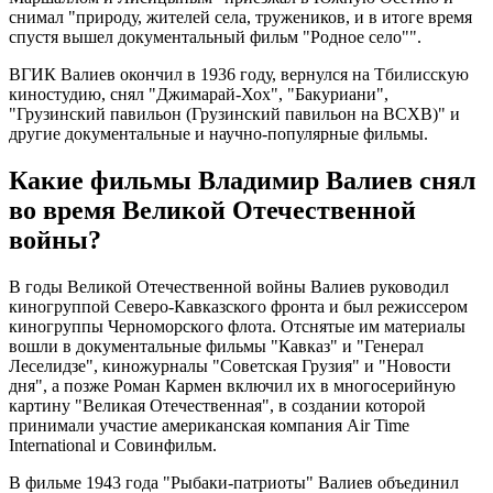
снимал "природу, жителей села, тружеников, и в итоге время
спустя вышел документальный фильм "Родное село"".
ВГИК Валиев окончил в 1936 году, вернулся на Тбилисскую
киностудию, снял "Джимарай-Хох", "Бакуриани",
"Грузинский павильон (Грузинский павильон на ВСХВ)" и
другие документальные и научно-популярные фильмы.
Какие фильмы Владимир Валиев снял
во время Великой Отечественной
войны?
В годы Великой Отечественной войны Валиев руководил
киногруппой Северо-Кавказского фронта и был режиссером
киногруппы Черноморского флота. Отснятые им материалы
вошли в документальные фильмы "Кавказ" и "Генерал
Леселидзе", киножурналы "Советская Грузия" и "Новости
дня", а позже Роман Кармен включил их в многосерийную
картину "Великая Отечественная", в создании которой
принимали участие американская компания Air Time
International и Совинфильм.
В фильме 1943 года "Рыбаки-патриоты" Валиев объединил