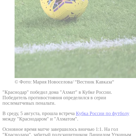
© Фото: Мария Новоселова/ “Вестник Кавказа“
"Краснодар" победил дома "Ахмат" в Кубке России.
Победитель противостояния определился в серии
послематчевых пенальти.
В среду, 5 августа, прошла встреча
Кубка России по футболу
между "Краснодаром" и "Ахматом".
Основное время матче завершилось вничью 1:1. На гол
"Краснодара", забитый полузащитником Даниилом Уткиным