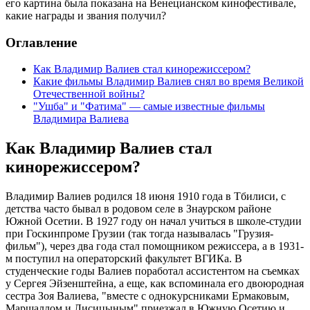
его картина была показана на Венецианском кинофестивале,
какие награды и звания получил?
Оглавление
Как Владимир Валиев стал кинорежиссером?
Какие фильмы Владимир Валиев снял во время Великой
Отечественной войны?
"Ушба" и "Фатима" — самые известные фильмы
Владимира Валиева
Как Владимир Валиев стал
кинорежиссером?
Владимир Валиев родился 18 июня 1910 года в Тбилиси, с
детства часто бывал в родовом селе в Знаурском районе
Южной Осетии. В 1927 году он начал учиться в школе-студии
при Госкинпроме Грузии (так тогда называлась "Грузия-
фильм"), через два года стал помощником режиссера, а в 1931-
м поступил на операторский факультет ВГИКа. В
студенческие годы Валиев поработал ассистентом на съемках
у Сергея Эйзенштейна, а еще, как вспоминала его двоюродная
сестра Зоя Валиева, "вместе с однокурсниками Ермаковым,
Маршаллом и Лисицыным" приезжал в Южную Осетию и