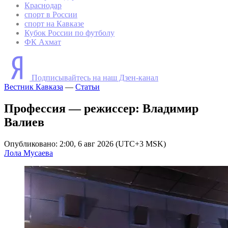
Краснодар
спорт в России
спорт на Кавказе
Кубок России по футболу
ФК Ахмат
Подписывайтесь на наш Дзен-канал
Вестник Кавказа
—
Статьи
Профессия — режиссер: Владимир
Валиев
Опубликовано: 2:00, 6 авг 2026 (UTC+3 MSK)
Лола Мусаева