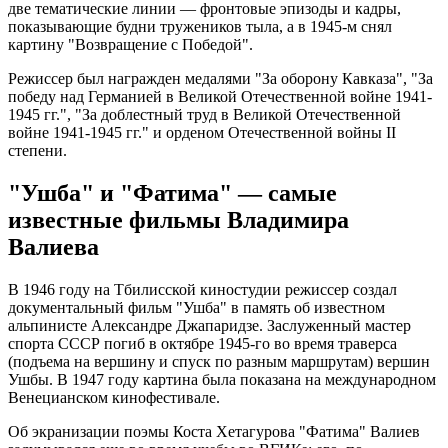
две тематические линии — фронтовые эпизоды и кадры,
показывающие будни тружеников тыла, а в 1945-м снял
картину "Возвращение с Победой".
Режиссер был награжден медалями "За оборону Кавказа", "За
победу над Германией в Великой Отечественной войне 1941-
1945 гг.", "За доблестный труд в Великой Отечественной
войне 1941-1945 гг." и орденом Отечественной войны II
степени.
"Ушба" и "Фатима" — самые
известные фильмы Владимира
Валиева
В 1946 году на Тбилисской киностудии режиссер создал
документальный фильм "Ушба" в память об известном
альпинисте Александре Джапаридзе. Заслуженный мастер
спорта СССР погиб в октябре 1945-го во время траверса
(подъема на вершину и спуск по разным маршрутам) вершин
Ушбы. В 1947 году картина была показана на международном
Венецианском кинофестивале.
Об экранизации поэмы Коста Хетагурова "Фатима" Валиев