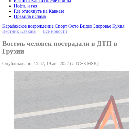
Южный Кавказ после войны
Нефть и газ
Где отдохнуть на Кавказе
Правила ислама
Карабахское возрождение
Спорт
Фото
Видео
Здоровье
Кухня
Вестник Кавказа
—
Все новости
Восемь человек пострадали в ДТП в
Грузии
Опубликовано: 15:57, 19 авг 2022 (UTC+3 MSK)