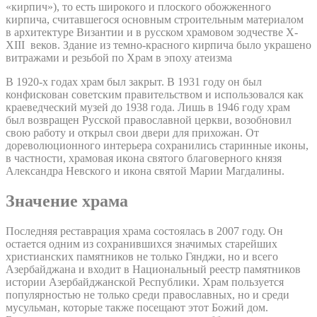
«кирпич»), то есть широкого и плоского обожженного
кирпича, считавшегося основным строительным материалом
в архитектуре Византии и в русском храмовом зодчестве X-
XIII веков. Здание из темно-красного кирпича было украшено
витражами и резьбой по Храм в эпоху атеизма
В 1920-х годах храм был закрыт. В 1931 году он был
конфискован советским правительством и использовался как
краеведческий музей до 1938 года. Лишь в 1946 году храм
был возвращен Русской православной церкви, возобновил
свою работу и открыл свои двери для прихожан. От
дореволюционного интерьера сохранились старинные иконы,
в частности, храмовая икона святого благоверного князя
Александра Невского и икона святой Марии Магдалины.
Значение храма
Последняя реставрация храма состоялась в 2007 году. Он
остается одним из сохранившихся значимых старейших
христианских памятников не только Гянджи, но и всего
Азербайджана и входит в Национальный реестр памятников
истории Азербайджанской Республики. Храм пользуется
популярностью не только среди православных, но и среди
мусульман, которые также посещают этот Божий дом.