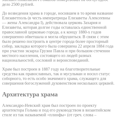
дело 2500 рублей.
До возведения храма в городе, носившем в то время название
Елизаветполь (в честь императрицы Елизаветы Алексеевны
— жены Александра I), действовала церковь Захария и
Елизаветы, которая долгие годы оставалась единственной
православной церковью города, а к концу 1880-х годов
совершенно обветшала и могла обрушиться. В связи с этим
было решено построить в центре города более просторный
собор, закладка которого была совершена 22 апреля 1884 года
при участии экзарха Грузии Павла и при большом стечении
местного населения, состоящего из людей разных
национальностей, сословий и вероисповеданий.
Храм был построен в 1887 году на благотворительные
средства как православных, так и мусульман и носил статус
соборного, то есть особо значимого храма, служащего для
совершения богослужений духовенством нескольких церквей.
Архитектура храма
Александро-Невский храм был построен по проекту
архитектора Гольма и под его руководством в византийском
стиле из так называемой «плинфы» (от греч. слова –