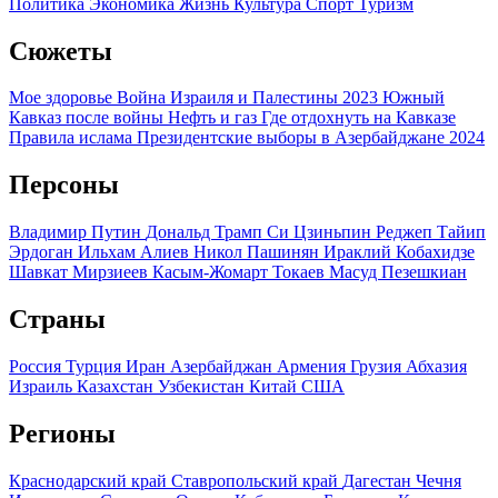
Политика
Экономика
Жизнь
Культура
Спорт
Туризм
Сюжеты
Мое здоровье
Война Израиля и Палестины 2023
Южный
Кавказ после войны
Нефть и газ
Где отдохнуть на Кавказе
Правила ислама
Президентские выборы в Азербайджане 2024
Персоны
Владимир Путин
Дональд Трамп
Си Цзиньпин
Реджеп Тайип
Эрдоган
Ильхам Алиев
Никол Пашинян
Ираклий Кобахидзе
Шавкат Мирзиеев
Касым-Жомарт Токаев
Масуд Пезешкиан
Страны
Россия
Турция
Иран
Азербайджан
Армения
Грузия
Абхазия
Израиль
Казахстан
Узбекистан
Китай
США
Регионы
Краснодарский край
Ставропольский край
Дагестан
Чечня