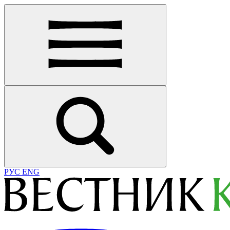
РУС
ENG