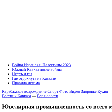
Война Израиля и Палестины 2023
Южный Кавказ после войны
Нефть и газ
Где отдохнуть на Кавказе
Правила ислама
Карабахское возрождение
Спорт
Фото
Видео
Здоровье
Кухня
Вестник Кавказа
—
Все новости
Ювелирная промышленность со всего ми