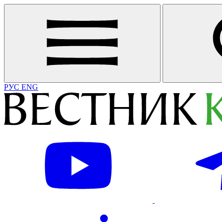
РУС
ENG