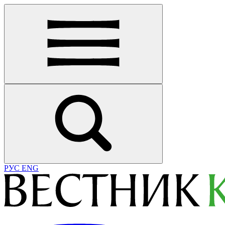
РУС
ENG