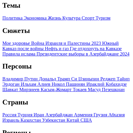
Темы
Политика
Экономика
Жизнь
Культура
Спорт
Туризм
Сюжеты
Мое здоровье
Война Израиля и Палестины 2023
Южный
Кавказ после войны
Нефть и газ
Где отдохнуть на Кавказе
Правила ислама
Президентские выборы в Азербайджане 2024
Персоны
Владимир Путин
Дональд Трамп
Си Цзиньпин
Реджеп Тайип
Эрдоган
Ильхам Алиев
Никол Пашинян
Ираклий Кобахидзе
Шавкат Мирзиеев
Касым-Жомарт Токаев
Масуд Пезешкиан
Страны
Россия
Турция
Иран
Азербайджан
Армения
Грузия
Абхазия
Израиль
Казахстан
Узбекистан
Китай
США
Регионы