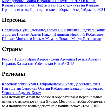
Мое здоровье
Война Израиля и Палестины 2023
Южный
Кавказ после войны
Нефть и газ
Где отдохнуть на Кавказе
Правила ислама
Президентские выборы в Азербайджане 2024
Персоны
Владимир Путин
Дональд Трамп
Си Цзиньпин
Реджеп Тайип
Эрдоган
Ильхам Алиев
Никол Пашинян
Ираклий Кобахидзе
Шавкат Мирзиеев
Касым-Жомарт Токаев
Масуд Пезешкиан
Страны
Россия
Турция
Иран
Азербайджан
Армения
Грузия
Абхазия
Израиль
Казахстан
Узбекистан
Китай
США
Регионы
Краснодарский край
Ставропольский край
Дагестан
Чечня
Ингушетия
Северная Осетия
Кабардино-Балкария
Карачаево-
Черкесия
Адыгея
Крым
Мы используем файлы cookie и обрабатываем персональные
данные с использованием Яндекс Метрики, чтобы обеспечить
вам наилучшее взаимодействие с нашим веб-сайтом.
ОК