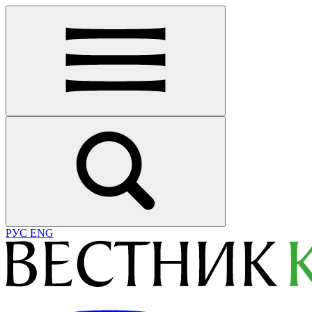
РУС
ENG