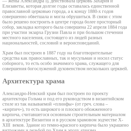
— жены Александра I), действовала церковь Захария и
Елизаветы, которая долгие годы оставалась единственной
православной церковью города, а к концу 1880-х годов
совершенно обветшала и могла обрушиться. В связи с этим
было решено построить в центре города более просторный
собор, закладка которого была совершена 22 апреля 1884 года
при участии экзарха Грузии Павла и при большом стечении
местного населения, состоящего из людей разных
национальностей, сословий и вероисповеданий.
Храм был построен в 1887 году на благотворительные
средства как православных, так и мусульман и носил статус
соборного, то есть особо значимого храма, служащего для
совершения богослужений духовенством нескольких церквей.
Архитектура храма
Александро-Невский храм был построен по проекту
архитектора Гольма и под его руководством в византийском
стиле из так называемой «плинфы» (от греч. слова –
«кирпич»), то есть широкого и плоского обожженного
кирпича, считавшегося основным строительным материалом
в архитектуре Византии и в русском храмовом зодчестве X-
XIII веков. Здание из темно-красного кирпича было украшено
витражами и резьбой по Храм в эпоху атеизма