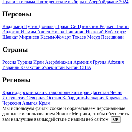
Правила ислама
Президентские выборы в Азербайджане 2024
Персоны
Владимир Путин
Дональд Трамп
Си Цзиньпин
Реджеп Тайип
Эрдоган
Ильхам Алиев
Никол Пашинян
Ираклий Кобахидзе
Шавкат Мирзиеев
Касым-Жомарт Токаев
Масуд Пезешкиан
Страны
Россия
Турция
Иран
Азербайджан
Армения
Грузия
Абхазия
Израиль
Казахстан
Узбекистан
Китай
США
Регионы
Краснодарский край
Ставропольский край
Дагестан
Чечня
Ингушетия
Северная Осетия
Кабардино-Балкария
Карачаево-
Черкесия
Адыгея
Крым
Мы используем файлы cookie и обрабатываем персональные
данные с использованием Яндекс Метрики, чтобы обеспечить
вам наилучшее взаимодействие с нашим веб-сайтом.
ОК