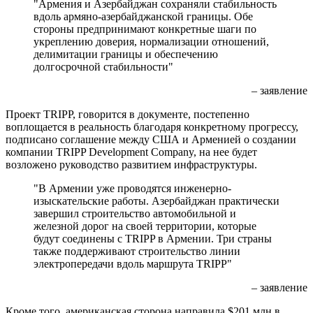
"Армения и Азербайджан сохраняли стабильность
вдоль армяно-азербайджанской границы. Обе
стороны предпринимают конкретные шаги по
укреплению доверия, нормализации отношений,
делимитации границы и обеспечению
долгосрочной стабильности"
– заявление
Проект TRIPP, говорится в документе, постепенно
воплощается в реальность благодаря конкретному прогрессу,
подписано соглашение между США и Арменией о создании
компании TRIPP Development Company, на нее будет
возложено руководство развитием инфраструктуры.
"В Армении уже проводятся инженерно-
изыскательские работы. Азербайджан практически
завершил строительство автомобильной и
железной дорог на своей территории, которые
будут соединены с TRIPP в Армении. Три страны
также поддерживают строительство линии
электропередачи вдоль маршрута TRIPP"
– заявление
Кроме того, американская сторона направила $201 млн в