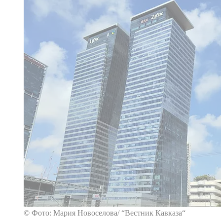
© Фото: Мария Новоселова/ “Вестник Кавказа“