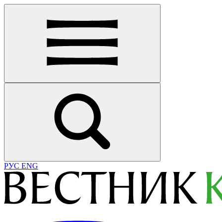
РУС
ENG