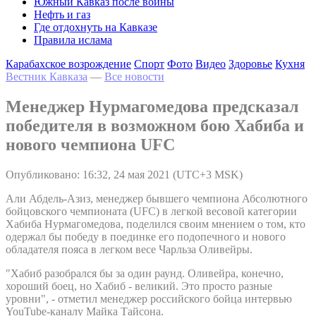
Южный Кавказ после войны
Нефть и газ
Где отдохнуть на Кавказе
Правила ислама
Карабахское возрождение
Спорт
Фото
Видео
Здоровье
Кухня
Вестник Кавказа
—
Все новости
Менеджер Нурмагомедова предсказал
победителя в возможном бою Хабиба и
нового чемпиона UFC
Опубликовано: 16:32, 24 мая 2021 (UTC+3 MSK)
Али Абдель-Азиз, менеджер бывшего чемпиона Абсолютного
бойцовского чемпионата (UFC) в легкой весовой категории
Хабиба Нурмагомедова, поделился своим мнением о том, кто
одержал бы победу в поединке его подопечного и нового
обладателя пояса в легком весе Чарльза Оливейры.
"Хабиб разобрался бы за один раунд. Оливейра, конечно,
хороший боец, но Хабиб - великий. Это просто разные
уровни", - отметил менеджер российского бойца интервью
YouTube-каналу Майка Тайсона.