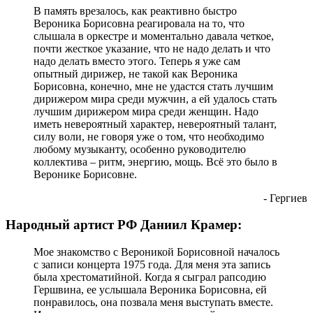
В память врезалось, как реактивно быстро
Вероника Борисовна реагировала на то, что
слышала в оркестре и моментально давала четкое,
почти жесткое указание, что не надо делать и что
надо делать вместо этого. Теперь я уже сам
опытный дирижер, не такой как Вероника
Борисовна, конечно, мне не удастся стать лучшим
дирижером мира среди мужчин, а ей удалось стать
лучшим дирижером мира среди женщин. Надо
иметь невероятный характер, невероятный талант,
силу воли, не говоря уже о том, что необходимо
любому музыканту, особенно руководителю
коллектива – ритм, энергию, мощь. Всё это было в
Веронике Борисовне.
- Гергиев
Народный артист РФ Даниил Крамер:
Мое знакомство с Вероникой Борисовной началось
с записи концерта 1975 года. Для меня эта запись
была хрестоматийной. Когда я сыграл рапсодию
Гершвина, ее услышала Вероника Борисовна, ей
понравилось, она позвала меня выступать вместе.