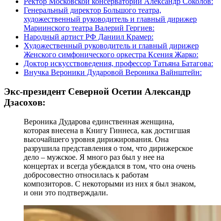
Ректор Московской консерватории Александр Соколов:
Генеральный директор Большого театра,
художественный руководитель и главный дирижер
Мариинского театра Валерий Гергиев:
Народный артист РФ Даниил Крамер:
Художественный руководитель и главный дирижер
Женского симфонического оркестра Ксения Жарко:
Доктор искусствоведения, профессор Татьяна Батагова:
Внучка Вероники Дударовой Вероника Вайнштейн:
Экс-президент Северной Осетии Александр
Дзасохов:
Вероника Дударова единственная женщина,
которая внесена в Книгу Гиннеса, как достигшая
высочайшего уровня дирижирования. Она
разрушила представления о том, что дирижерское
дело – мужское. Я много раз был у нее на
концертах и всегда убеждался в том, что она очень
добросовестно относилась к работам
композиторов. С некоторыми из них я был знаком,
и они это подтверждали.