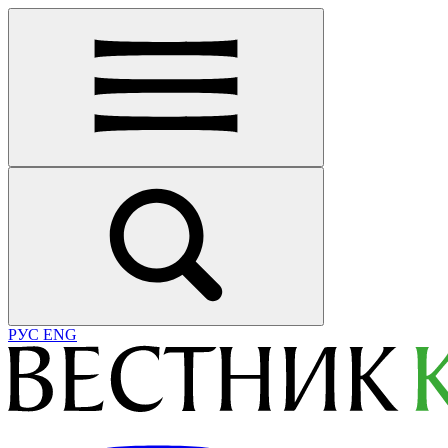
РУС
ENG