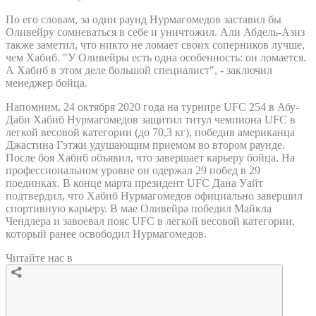
По его словам, за один раунд Нурмагомедов заставил бы
Оливейру сомневаться в себе и уничтожил. Али Абдель-Азиз
также заметил, что никто не ломает своих соперников лучше,
чем Хабиб. "У Оливейры есть одна особенность: он ломается.
А Хабиб в этом деле большой специалист", - заключил
менеджер бойца.
Напомним, 24 октября 2020 года на турнире UFC 254 в Абу-
Даби Хабиб Нурмагомедов защитил титул чемпиона UFC в
легкой весовой категории (до 70,3 кг), победив американца
Джастина Гэтжи удушающим приемом во втором раунде.
После боя Хабиб объявил, что завершает карьеру бойца. На
профессиональном уровне он одержал 29 побед в 29
поединках. В конце марта президент UFC Дана Уайт
подтвердил, что Хабиб Нурмагомедов официально завершил
спортивную карьеру. В мае Оливейра победил Майкла
Чендлера и завоевал пояс UFC в легкой весовой категории,
который ранее освободил Нурмагомедов.
Читайте нас в