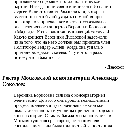
приглашению правящей тогда политической
партии. И тогдашний советский посол в Испании
Сергей Калистратович Романовский, который
вместо того, чтобы обсуждать со мной вопросы,
по которым я приехал, все время рассказывал о
впечатлениях от концертов Вероники Борисовны
в Мадриде. И еще один запоминающийся случай.
Как-то концерт Вероники Дударовой задержали
из-за того, что на него должен был приехать член
Политбюро Гейдар Алиев. Когда она узнала о
причине задержки, сказала: "Ну и что, я рада,
потому что я бакинка"э
- Дзасохов
Ректор Московской консерватории Александр
Соколов:
Вероника Борисовна связана с консерваторией
очень тесно. До этого она прошла великолепный
профессиональный путь, начиная с бакинской
школы-десятилетки и училища при ленинградской
консерватории. С таким багажом она поступила в
Московскую консерваторию, резко поменяв
специальность: она была пианисткой, а поступила